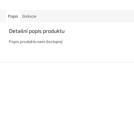
Popis
Diskuze
Detailní popis produktu
Popis produktu není dostupný
Z
á
p
a
t
í