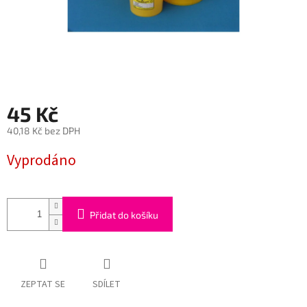
45 Kč
40,18 Kč bez DPH
Měrná
Vyprodáno
cena:
Přidat do košíku
ZEPTAT SE
SDÍLET