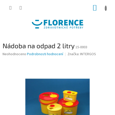
Přejít
NÁKUP
na
obsah
KOŠÍK
Nádoba na odpad 2 litry
15-0003
Průměrné
Neohodnoceno
Podrobnosti hodnocení
Značka:
INTERGOS
hodnocení
produktu
je
0,0
z
5
hvězdiček.