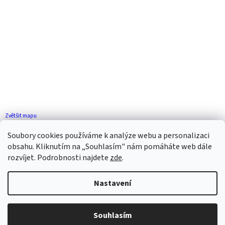
Zvětšit mapu
Jak se k nám dostanete?
Soubory cookies používáme k analýze webu a personalizaci
obsahu. Kliknutím na „Souhlasím" nám pomáháte web dále
rozvíjet. Podrobnosti najdete
zde
.
Nastavení
Vytvořil Shoptet
Souhlasím
Copyright 2026
ZP FLORENCE
. Všechna práva vyhrazena.