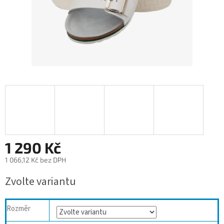
1 290 Kč
1 066,12 Kč bez DPH
Měrná
Zvolte variantu
cena:
Rozměr