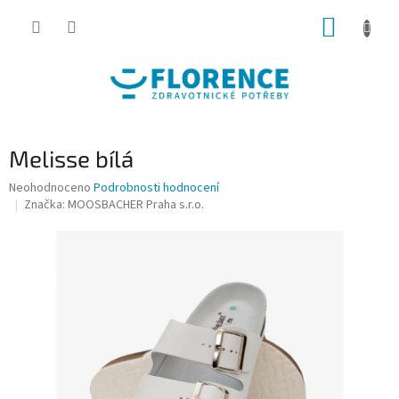
Přejít
NÁKUP
na
obsah
KOŠÍK
Melisse bílá
Průměrné
Neohodnoceno
Podrobnosti hodnocení
hodnocení
Značka:
MOOSBACHER Praha s.r.o.
produktu
je
0,0
z
5
hvězdiček.