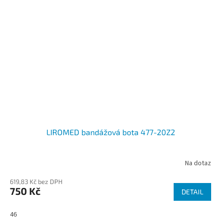
LIROMED bandážová bota 477-20Z2
Na dotaz
619,83 Kč bez DPH
750 Kč
DETAIL
46