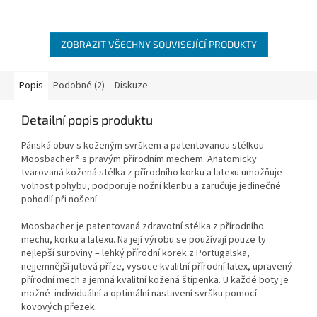
ZOBRAZIT VŠECHNY SOUVISEJÍCÍ PRODUKTY
Popis
Podobné (2)
Diskuze
Detailní popis produktu
Pánská obuv s koženým svrškem a patentovanou stélkou
Moosbacher® s pravým přírodním mechem. Anatomicky
tvarovaná kožená stélka z přírodního korku a latexu umožňuje
volnost pohybu, podporuje nožní klenbu a zaručuje jedinečné
pohodlí při nošení.
Moosbacher je patentovaná zdravotní stélka z přírodního
mechu, korku a latexu. Na její výrobu se používají pouze ty
nejlepší suroviny – lehký přírodní korek z Portugalska,
nejjemnější jutová příze, vysoce kvalitní přírodní latex, upravený
přírodní mech a jemná kvalitní kožená štípenka. U každé boty je
možné individuální a optimální nastavení svršku pomocí
kovových přezek.