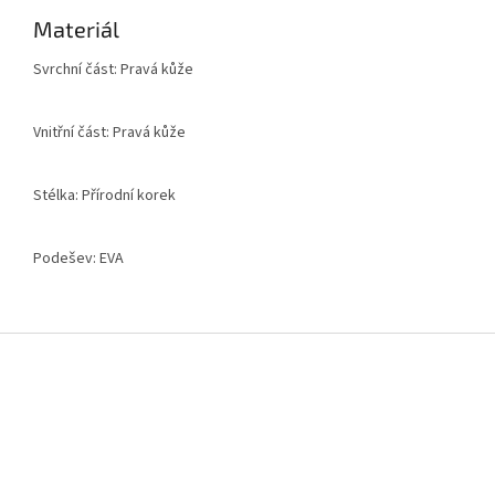
Materiál
Svrchní část: Pravá kůže
Vnitřní část: Pravá kůže
Stélka: Přírodní korek
Podešev: EVA
Z
á
p
a
t
í