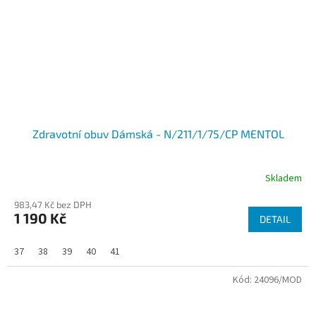
Zdravotní obuv Dámská - N/211/1/75/CP MENTOL
Skladem
983,47 Kč bez DPH
1 190 Kč
DETAIL
37
38
39
40
41
Kód:
24096/MOD