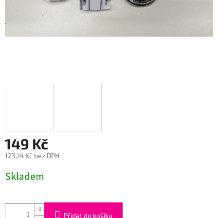
149 Kč
123,14 Kč bez DPH
Měrná
Skladem
cena:
Přidat do košíku