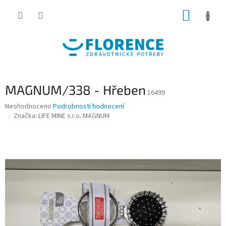
Přejít
NÁKUP
na
obsah
KOŠÍK
MAGNUM/338 - Hřeben
16499
Průměrné
Neohodnoceno
Podrobnosti hodnocení
hodnocení
Značka:
LIFE MINE s.r.o. MAGNUM
produktu
je
0,0
z
5
hvězdiček.