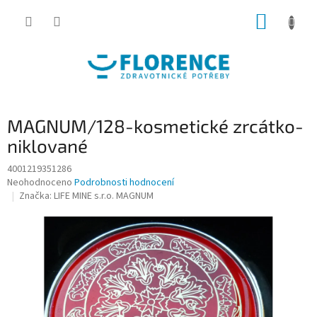
Přejít
NÁKUP
na
obsah
KOŠÍK
MAGNUM/128-kosmetické zrcátko-
niklované
4001219351286
Průměrné
Neohodnoceno
Podrobnosti hodnocení
hodnocení
Značka:
LIFE MINE s.r.o. MAGNUM
produktu
je
0,0
z
5
hvězdiček.