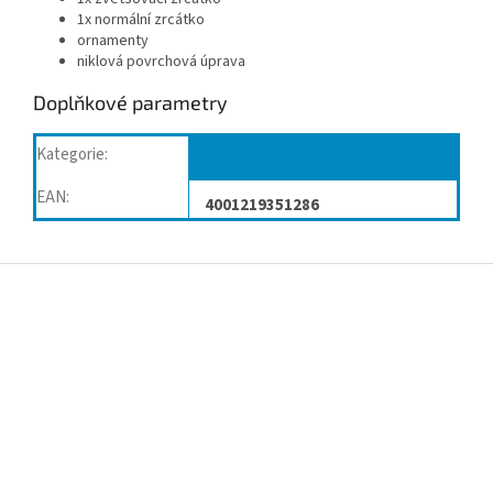
1x normální zrcátko
ornamenty
niklová povrchová úprava
Doplňkové parametry
Kategorie
:
Ostatní
EAN
:
4001219351286
Z
á
p
a
t
í