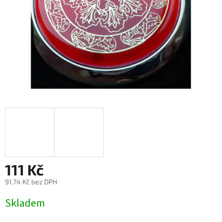
111 Kč
91,74 Kč bez DPH
Měrná
Skladem
cena: