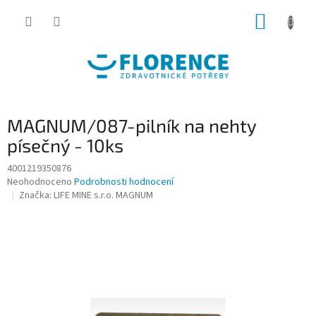
Přejít
NÁKUP
na
obsah
KOŠÍK
MAGNUM/087-pilník na nehty
písečný - 10ks
4001219350876
Průměrné
Neohodnoceno
Podrobnosti hodnocení
hodnocení
Značka:
LIFE MINE s.r.o. MAGNUM
produktu
je
0,0
z
5
hvězdiček.