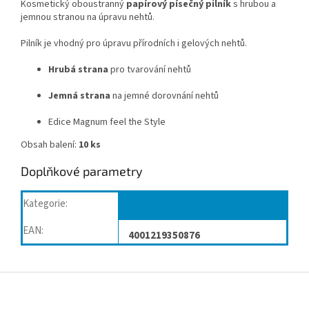
Kosmetický oboustranný
papírový písečný pilník
s hrubou a
jemnou stranou na úpravu nehtů.
Pilník je vhodný pro úpravu přírodních i gelových nehtů.
Hrubá strana
pro tvarování nehtů
Jemná strana
na jemné dorovnání nehtů
Edice Magnum feel the Style
Obsah balení:
10 ks
Doplňkové parametry
Kategorie
:
Nástroje
EAN
:
4001219350876
Z
á