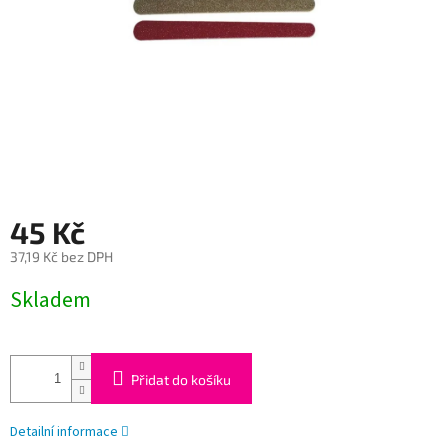
45 Kč
37,19 Kč bez DPH
Měrná
Skladem
cena:
Přidat do košíku
Detailní informace