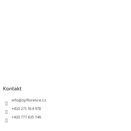
p
a
t
í
Kontakt
info
@
zpflorence.cz
+420 271 914 978
+420 777 635 746