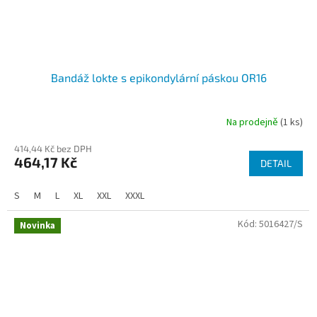
Bandáž lokte s epikondylární páskou OR16
Na prodejně
(1 ks)
Průměrné
hodnocení
414,44 Kč bez DPH
produktu
464,17 Kč
je
DETAIL
4,0
z
S
M
L
XL
XXL
XXXL
5
hvězdiček.
Kód:
5016427/S
Novinka