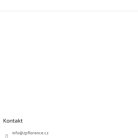
Z
á
p
a
t
í
Kontakt
info
@
zpflorence.cz