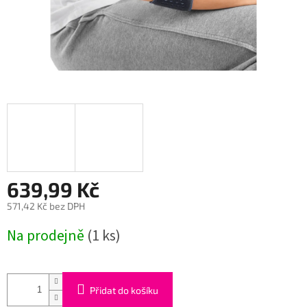
639,99 Kč
571,42 Kč bez DPH
Měrná
Na prodejně
(1 ks)
cena:
Přidat do košíku