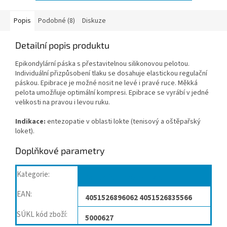
Popis
Podobné (8)
Diskuze
Detailní popis produktu
Epikondylární páska s přestavitelnou silikonovou pelotou.
Individuální přizpůsobení tlaku se dosahuje elastickou regulační
páskou. Epibrace je možné nosit ne levé i pravé ruce. Měkká
pelota umožňuje optimální kompresi. Epibrace se vyrábí v jedné
velikosti na pravou i levou ruku.
Indikace:
entezopatie v oblasti lokte (tenisový a oštěpařský
loket).
Doplňkové parametry
Kategorie
:
Bandáže, ortézy lokte
EAN
:
4051526896062 4051526835566
SÚKL kód zboží
:
5000627