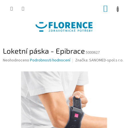
Přejít
NÁKUP
na
obsah
KOŠÍK
Loketní páska - Epibrace
5000627
Průměrné
Neohodnoceno
Podrobnosti hodnocení
Značka:
SANOMED-spol.s r.o.
hodnocení
produktu
je
0,0
z
5
hvězdiček.