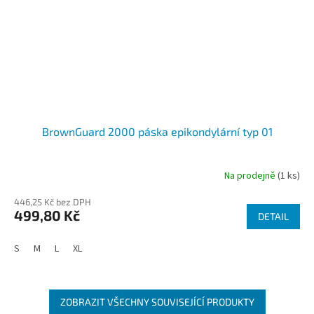
BrownGuard 2000 páska epikondylární typ 01
Na prodejně
(1 ks)
446,25 Kč bez DPH
499,80 Kč
DETAIL
S
M
L
XL
ZOBRAZIT VŠECHNY SOUVISEJÍCÍ PRODUKTY