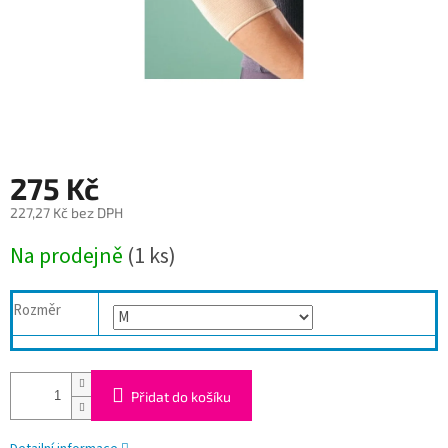
275 Kč
227,27 Kč bez DPH
Měrná
Na prodejně
(1 ks)
cena:
Rozměr
Přidat do košíku