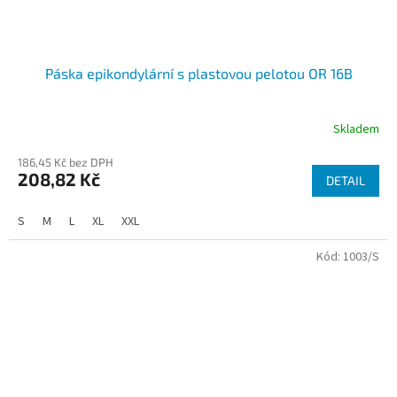
Páska epikondylární s plastovou pelotou OR 16B
Skladem
186,45 Kč bez DPH
208,82 Kč
DETAIL
S
M
L
XL
XXL
Kód:
1003/S