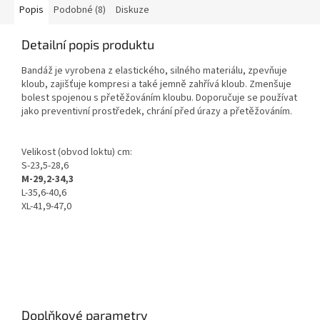
Popis
Podobné (8)
Diskuze
Detailní popis produktu
Bandáž je vyrobena z elastického, silného materiálu, zpevňuje
kloub, zajišťuje kompresi a také jemně zahřívá kloub. Zmenšuje
bolest spojenou s přetěžováním kloubu. Doporučuje se používat
jako preventivní prostředek, chrání před úrazy a přetěžováním.
Velikost (obvod loktu) cm:
S-23,5-28,6
M-29,2-34,3
L-35,6-40,6
XL-41,9-47,0
Doplňkové parametry