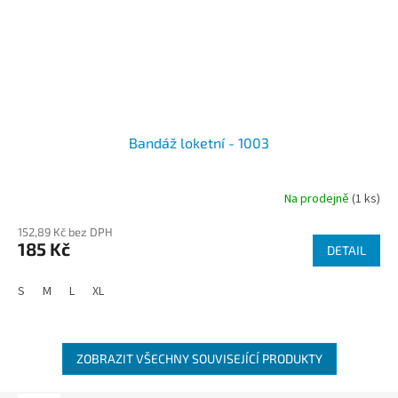
Bandáž loketní - 1003
Na prodejně
(1 ks)
152,89 Kč bez DPH
185 Kč
DETAIL
S
M
L
XL
ZOBRAZIT VŠECHNY SOUVISEJÍCÍ PRODUKTY