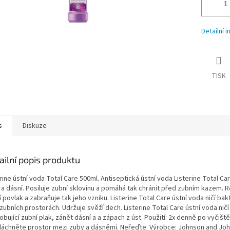
Detailní 
TISK
s
Diskuze
ailní popis produktu
rine ústní voda Total Care 500ml. Antiseptická ústní voda Listerine Total Ca
 a dásní. Posiluje zubní sklovinu a pomáhá tak chránit před zubním kazem. 
 povlak a zabraňuje tak jeho vzniku. Listerine Total Care ústní voda ničí bak
ubních prostorách. Udržuje svěží dech. Listerine Total Care ústní voda ničí
bující zubní plak, zánět dásní a a zápach z úst. Použití: 2x denně po vyčišt
láchněte prostor mezi zuby a dásněmi. Neřeďte. Výrobce: Johnson and Jo