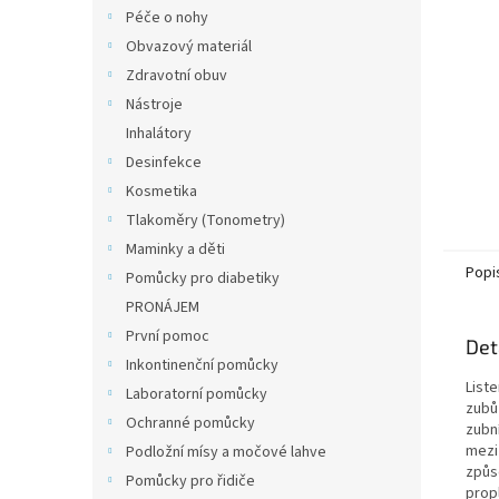
n
Péče o nohy
e
Obvazový materiál
l
Zdravotní obuv
Nástroje
Inhalátory
Desinfekce
Kosmetika
Tlakoměry (Tonometry)
Maminky a děti
Popi
Pomůcky pro diabetiky
PRONÁJEM
První pomoc
Det
Inkontinenční pomůcky
Liste
Laboratorní pomůcky
zubů
Ochranné pomůcky
zubní
meziz
Podložní mísy a močové lahve
způso
Pomůcky pro řidiče
prop