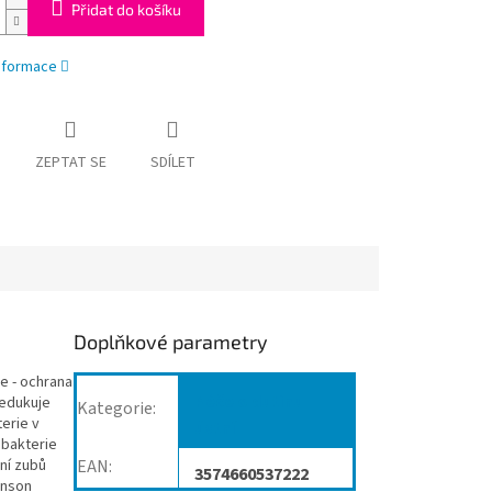
Přidat do košíku
informace
ZEPTAT SE
SDÍLET
Doplňkové parametry
re - ochrana
Péče o dutinu
Redukuje
Kategorie
:
terie v
ústní
 bakterie
ění zubů
EAN
:
3574660537222
hnson