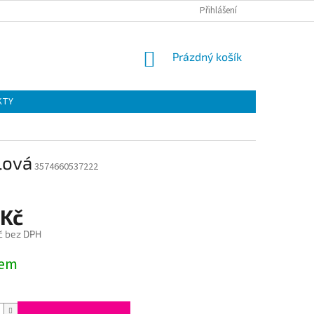
Přihlášení
NÁKUPNÍ
Prázdný košík
KOŠÍK
KTY
alová
3574660537222
 Kč
č bez DPH
dem