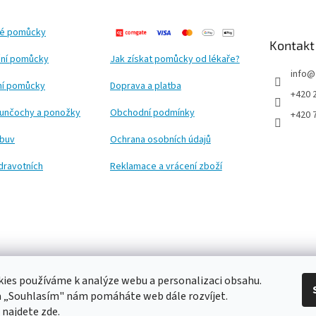
ké pomůcky
Kontakt
ní pomůcky
Jak získat pomůcky od lékaře?
info
@
ční pomůcky
Doprava a platba
+420 
punčochy a ponožky
Obchodní podmínky
+420 
obuv
Ochrana osobních údajů
dravotních
Reklamace a vrácení zboží
ies používáme k analýze webu a personalizaci obsahu.
a „Souhlasím" nám pomáháte web dále rozvíjet.
 najdete
zde
.