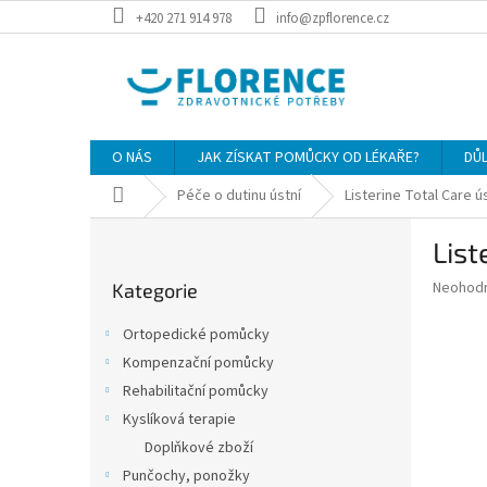
Přejít
+420 271 914 978
info@zpflorence.cz
na
obsah
O NÁS
JAK ZÍSKAT POMŮCKY OD LÉKAŘE?
DŮ
Domů
Péče o dutinu ústní
Listerine Total Care ús
P
List
o
Přeskočit
s
Průměr
Neohod
Kategorie
kategorie
t
hodnoce
r
produkt
Ortopedické pomůcky
a
je
Kompenzační pomůcky
0,0
n
z
Rehabilitační pomůcky
n
5
í
Kyslíková terapie
hvězdič
p
Doplňkové zboží
a
Punčochy, ponožky