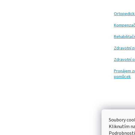
p
a
t
Ortopedic
í
Kompenzač
Rehabilita
Zdravotní 
Zdravotní 
Pronájem z
pomůcek
Soubory cook
Kliknutím n
Podrobnosti