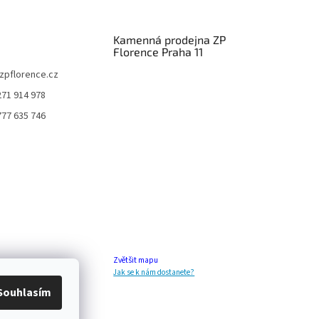
Kamenná prodejna ZP
Florence Praha 11
zpflorence.cz
271 914 978
777 635 746
Zvětšit mapu
Jak se k nám dostanete?
Souhlasím