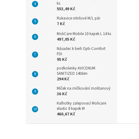
ks
553,49 Kč
Rukavice nitrilové M/L pár
7 Kč
MoliCare Mobile 10 kapek L 14 ks
497,05 Kč
Násadec k berli Opti-Comfort
FDI
95 Kč
podkolenky AVICENUM
SANITIZED 140den
294 Kč
Míček na míčkování molitanový
36 Kč
Kalhotky zalepovací Molicare
elastic 8 kapek M
460,67 Kč
Z
á