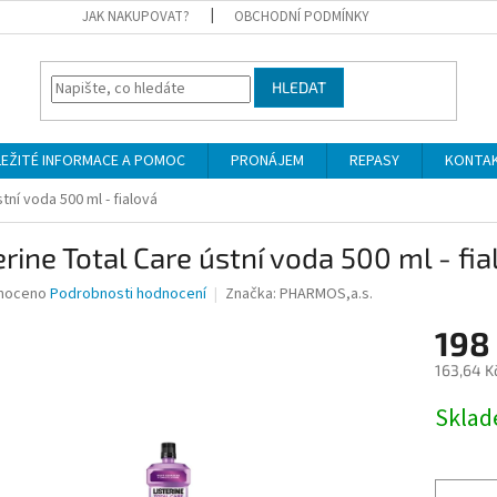
JAK NAKUPOVAT?
OBCHODNÍ PODMÍNKY
HLEDAT
LEŽITÉ INFORMACE A POMOC
PRONÁJEM
REPASY
KONTA
tní voda 500 ml - fialová
erine Total Care ústní voda 500 ml - fi
né
noceno
Podrobnosti hodnocení
Značka:
PHARMOS,a.s.
ní
198
u
163,64 K
Měrná
Skla
cena:
ek.