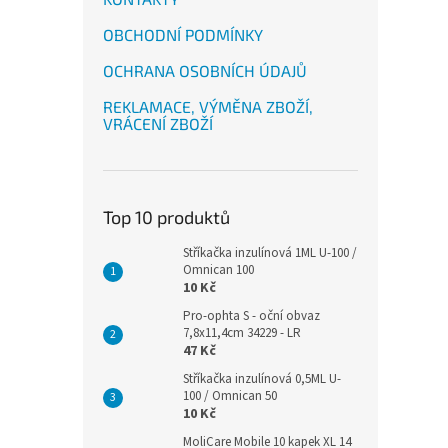
OBCHODNÍ PODMÍNKY
OCHRANA OSOBNÍCH ÚDAJŮ
REKLAMACE, VÝMĚNA ZBOŽÍ,
VRÁCENÍ ZBOŽÍ
Top 10 produktů
Stříkačka inzulínová 1ML U-100 /
Omnican 100
10 Kč
Pro-ophta S - oční obvaz
7,8x11,4cm 34229 - LR
47 Kč
Stříkačka inzulínová 0,5ML U-
100 / Omnican 50
10 Kč
MoliCare Mobile 10 kapek XL 14