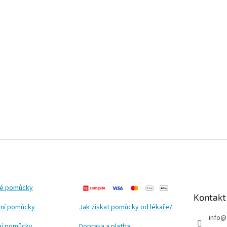
ké pomůcky
Kontakt
ní pomůcky
Jak získat pomůcky od lékaře?
info
@
ční pomůcky
Doprava a platba