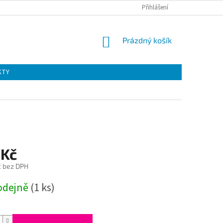
Přihlášení
NÁKUPNÍ
Prázdný košík
KOŠÍK
KTY
 Kč
č bez DPH
odejně
(1 ks)