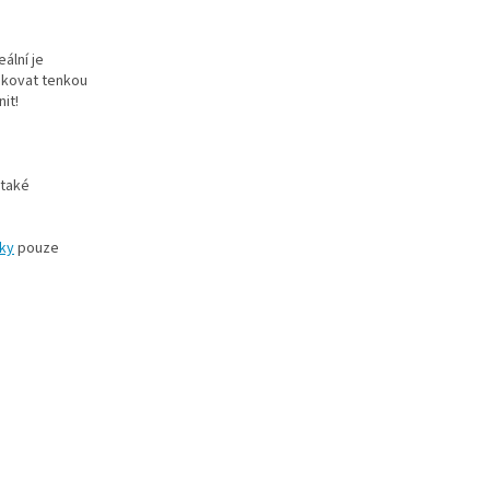
ální je
likovat tenkou
it!
 také
ky
pouze