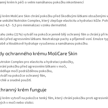
anný krém k péči o velmi namáhanou pokožku inkontinencí
 krém MoliCare Skin chrání pokožku před škodlivými látkami obsaženými v m
 unikátní Nutriskin Complex, který zlepšuje elasticitu a hydrataci kůže. Poh
zi 4,5 - 5,5 pro minimalizaci vzniku dermatitid.
ahu zinku (21%) vytváří na pokožce jemně bílý ochranný film a chrání ji při 
licí před agresivními látkami. Neutralizuje pachy a příjemně voní. Emulze typ
obě a hloubkově hydratuje vysušenou a namáhanou pokožku.
dy ochranného krému MoliCare Skin
utriskin Complex pro elasticitu a hydrataci pokožky,
hrání pokožku před agresivními látkami v moči,
klidňuje močí podrážděnou pokožku,
ytváří na pokožce ochranný film,
ychlé a snadné použití.
chranný krém funguje
 krém vytvoří na pokožce tenký film, který chrání pokožku proti agresivn
ch v moči nebo stolici.