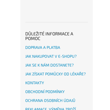
DŮLEŽITÉ INFORMACE A
POMOC
DOPRAVA A PLATBA
JAK NAKUPOVAT V E-SHOPU?
JAK SE K NÁM DOSTANETE?
JAK ZÍSKAT POMŮCKY OD LÉKAŘE?
KONTAKTY
OBCHODNÍ PODMÍNKY
OCHRANA OSOBNÍCH ÚDAJŮ
REKLAMACE, VÝMĚNA ZBOŽÍ,