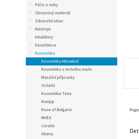
n
Péče o nohy
e
Obvazový materiál
l
Zdravotní obuv
Nástroje
Inhalátory
Desinfekce
Kosmetika
Kosmetika Menalind
Kosmetika z mrtvého moře
Masážní přípravky
Ostatní
Kosmetika Tena
Kneipp
Rose of Bulgaria
Popi
NIVEA
CeraVe
Det
Abena