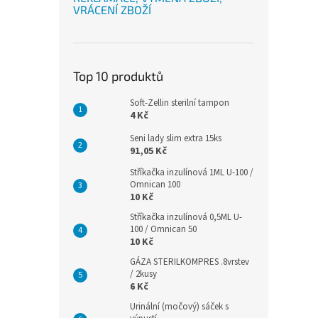
VRÁCENÍ ZBOŽÍ
Top 10 produktů
Soft-Zellin sterilní tampon
4 Kč
Seni lady slim extra 15ks
91,05 Kč
Stříkačka inzulínová 1ML U-100 /
Omnican 100
10 Kč
Stříkačka inzulínová 0,5ML U-
100 / Omnican 50
10 Kč
GÁZA STERILKOMPRES .8vrstev
/ 2kusy
6 Kč
Urinální (močový) sáček s