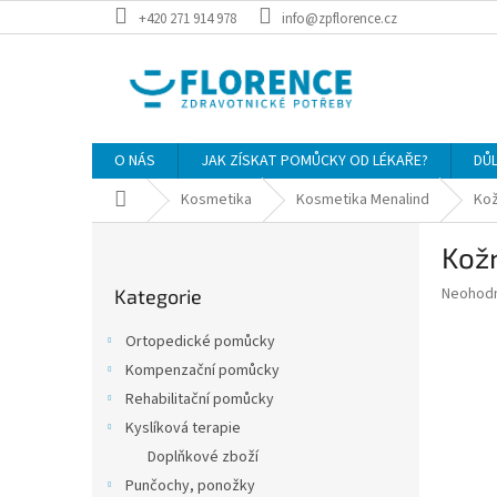
Přejít
+420 271 914 978
info@zpflorence.cz
na
obsah
O NÁS
JAK ZÍSKAT POMŮCKY OD LÉKAŘE?
DŮ
Domů
Kosmetika
Kosmetika Menalind
Kož
P
Kož
o
Přeskočit
s
Průměr
Neohod
Kategorie
kategorie
t
hodnoce
r
produkt
Ortopedické pomůcky
a
je
Kompenzační pomůcky
0,0
n
z
Rehabilitační pomůcky
n
5
í
Kyslíková terapie
hvězdič
p
Doplňkové zboží
a
Punčochy, ponožky