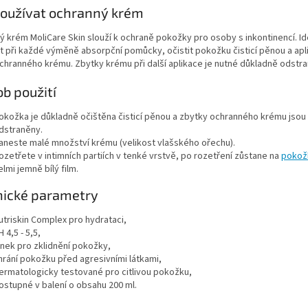
oužívat ochranný krém
 krém MoliCare Skin slouží k ochraně pokožky pro osoby s inkontinencí. Ide
t při každé výměně absorpční pomůcky, očistit pokožku čisticí pěnou a ap
chranného krému. Zbytky krému při další aplikace je nutné důkladně odstran
b použití
okožka je důkladně očištěna čisticí pěnou a zbytky ochranného krému jsou
dstraněny.
aneste malé množství krému (velikost vlašského ořechu).
ozetřete v intimních partiích v tenké vrstvě, po rozetření zůstane na
pokož
elmi jemně bílý film.
nické parametry
utriskin Complex pro hydrataci,
H 4,5 - 5,5,
inek pro zklidnění pokožky,
hrání pokožku před agresivními látkami,
ermatologicky testované pro citlivou pokožku,
ostupné v balení o obsahu 200 ml.