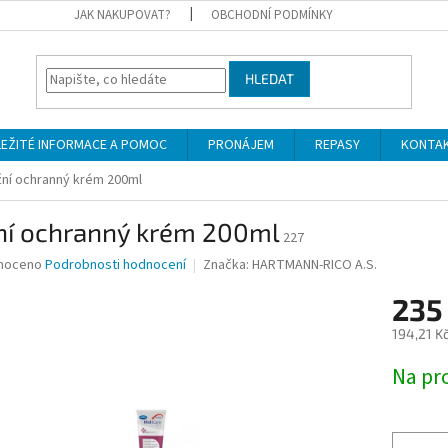
JAK NAKUPOVAT?
OBCHODNÍ PODMÍNKY
HLEDAT
LEŽITÉ INFORMACE A POMOC
PRONÁJEM
REPASY
KONTA
ní ochranný krém 200ml
ní ochranný krém 200ml
227
né
noceno
Podrobnosti hodnocení
Značka:
HARTMANN-RICO A.S.
ní
235
u
194,21 K
Měrná
Na pr
cena:
ek.