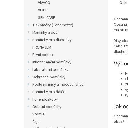
Ochr
VIVACO
VIRDE
SENI CARE
Ochranný
Obsahuje
Tlakoměry (Tonometry)
má pH me
Maminky a děti
Pomůcky pro diabetiky
Díky obs
nebo sto
PRONÁJEM
dlouhod
První pomoc
Inkontinenční pomůcky
Výho
Laboratorní pomůcky
N
Ochranné pomůcky
c
z
Podložní mísy a močové lahve
v
Pomůcky pro řidiče
r
Fonendoskopy
Jak o
Ostatní pomůcky
Stomie
Ochranný
Čaje
obsažený