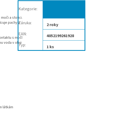
Kosmetika
Kategorie
:
Menalind
oči a stolici.
lcuje pachy a
Záruka
:
2 roky
EAN
:
4052199261928
kontaktu s močí
u voda v oleji
Typ
:
1 ks
ím látkám