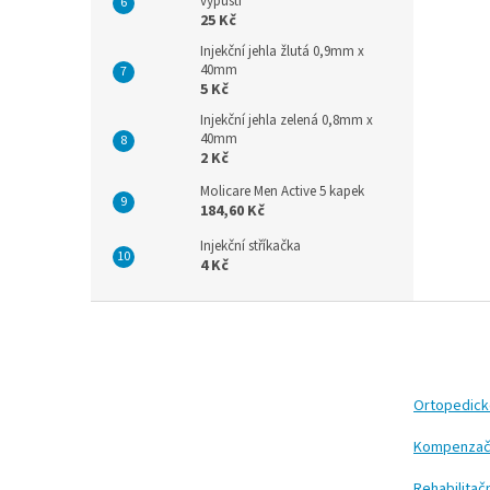
výpustí
25 Kč
Injekční jehla žlutá 0,9mm x
40mm
5 Kč
Injekční jehla zelená 0,8mm x
40mm
2 Kč
Molicare Men Active 5 kapek
184,60 Kč
Injekční stříkačka
4 Kč
Z
á
p
a
t
Ortopedic
í
Kompenzač
Rehabilita