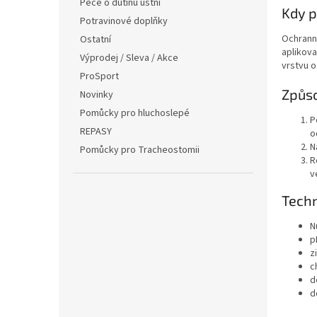
Péče o dutinu ústní
Kdy p
Potravinové doplňky
Ochranný
Ostatní
aplikova
Výprodej / Sleva / Akce
vrstvu o
ProSport
Způso
Novinky
Pomůcky pro hluchoslepé
P
REPASY
o
N
Pomůcky pro Tracheostomii
R
v
Tech
N
p
z
c
d
d