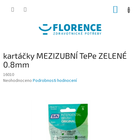
Přejít
NÁKUP
na
obsah
KOŠÍK
kartáčky MEZIZUBNÍ TePe ZELENÉ
0.8mm
16010
Průměrné
Neohodnoceno
Podrobnosti hodnocení
hodnocení
produktu
je
0,0
z
5
hvězdiček.