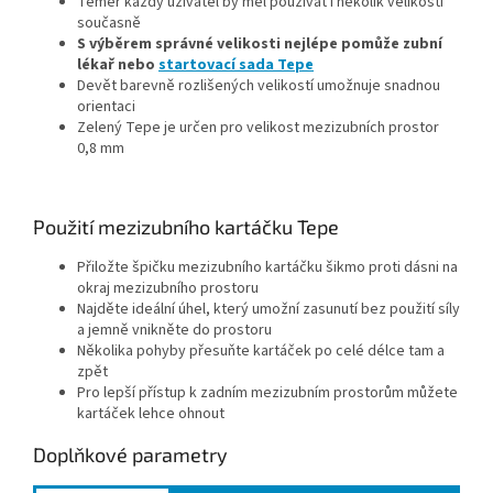
Téměř každý uživatel by měl používat i několik velikostí
současně
S výběrem správné velikosti nejlépe pomůže zubní
lékař nebo
startovací sada Tepe
Devět barevně rozlišených velikostí umožnuje snadnou
orientaci
Zelený Tepe je určen pro velikost mezizubních prostor
0,8 mm
Použití mezizubního kartáčku Tepe
Přiložte špičku mezizubního kartáčku šikmo proti dásni na
okraj mezizubního prostoru
Najděte ideální úhel, který umožní zasunutí bez použití síly
a jemně vnikněte do prostoru
Několika pohyby přesuňte kartáček po celé délce tam a
zpět
Pro lepší přístup k zadním mezizubním prostorům můžete
kartáček lehce ohnout
Doplňkové parametry