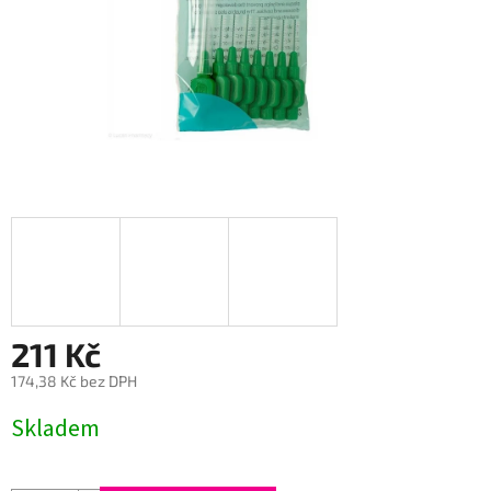
211 Kč
174,38 Kč bez DPH
Měrná
Skladem
cena: