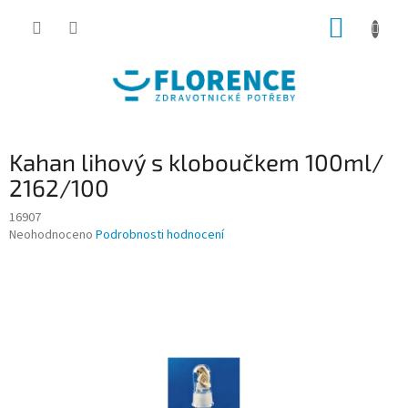
Přejít
NÁKUP
na
obsah
KOŠÍK
Kahan lihový s kloboučkem 100ml/
2162/100
16907
Průměrné
Neohodnoceno
Podrobnosti hodnocení
hodnocení
produktu
je
0,0
z
5
hvězdiček.