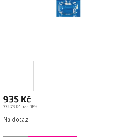
935 Kč
772,73 Kč bez DPH
Měrná
Na dotaz
cena: