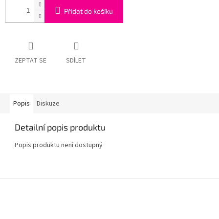
Přidat do košíku
ZEPTAT SE
SDÍLET
Popis
Diskuze
Detailní popis produktu
Popis produktu není dostupný
Z
á
p
a