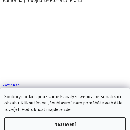
Kamenná prodejna ZP Florence Praha 11
Zvětšit mapu
Jak se k nám dostanete?
Soubory cookies používáme k analýze webu a personalizaci
obsahu. Kliknutím na „Souhlasím" nám pomáháte web dále
rozvíjet. Podrobnosti najdete
zde
.
Nastavení
Vytvořil Shoptet