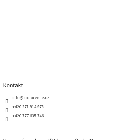
t
í
Kontakt
info
@
zpflorence.cz
+420 271 914 978
+420 777 635 746