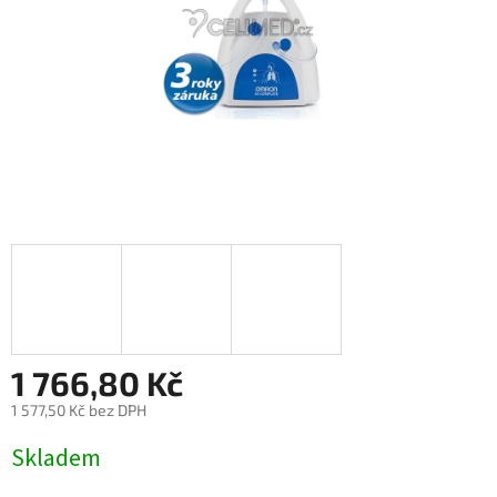
1 766,80 Kč
1 577,50 Kč bez DPH
Měrná
Skladem
cena: