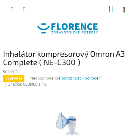
Přejít
NÁKUP
na
obsah
KOŠÍK
Inhalátor kompresorový Omron A3
Complete ( NE-C300 )
5019033
Průměrné
Neohodnoceno
Podrobnosti hodnocení
Výprodej
hodnocení
Značka:
CELIMED s.r.o.
produktu
je
0,0
z
5
hvězdiček.