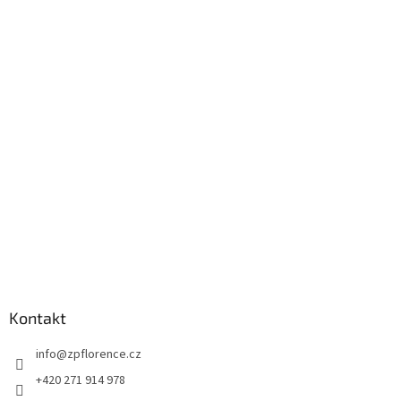
Z
á
p
a
t
í
Kontakt
info
@
zpflorence.cz
+420 271 914 978