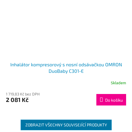
Inhalátor kompresorový s nosní odsávačkou OMRON
DuoBaby C301-E
Skladem
1 719,83 Kč bez DPH
2 081 Kč
Do košíku
ZOBRAZIT VŠECHNY SOUVISEJÍCÍ PRODUKTY