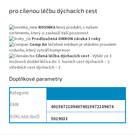
pro cílenou léčbu dýchacích cest
NOVINKA
Nový produkt, v našem
sortimentu, který si zaslouží Vaší pozornost
Prodloužená OMRON záruka 3 roky
Comp Air
léčebné médium je vháněno proudem
vzduchu, který vytváří kompresor
Cílená léčba dýchacích cest
- Výběr ze 3
možností dodání léčiva do: 1. horních cest dýchacích – 2.
středních cest dýchacích – 3
Doplňkové parametry
Kategorie
:
Inhalátory
EAN
:
40156721094074015672109674
SÚKL kód zboží
:
5019033