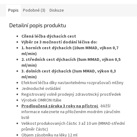
Popis
Podobné (3)
Diskuze
Detailní popis produktu
Cílená léčba dýchacích cest
Výběr ze 3 možností dodání léčiva do:
1. horních cest dýchacích (10um MMAD, výkon 0,7
ml/min)
2. středních cest dýchacích (5um MMAD, výkon 0,5
ml/min)
3. dolních cest dýchacích (3um MMAD, výkon 0,3
ml/min)
Efektivní léčba díky nastavitelnému rozprašovači mlžiny
Jednoduché ovládání
Registrovaný volně prodejný zdravotnický prostředek
Výrobek OMRON Itálie
Prodloužená z
áruka 3 roky na přístroj
-bližší
informace naleznete na přiloženém modrém záručním
listě
Velikost produkovaných částic 3 až 10 um (MMAD-střední
průměr částic)
Objem zásobníku na léky 12 ml