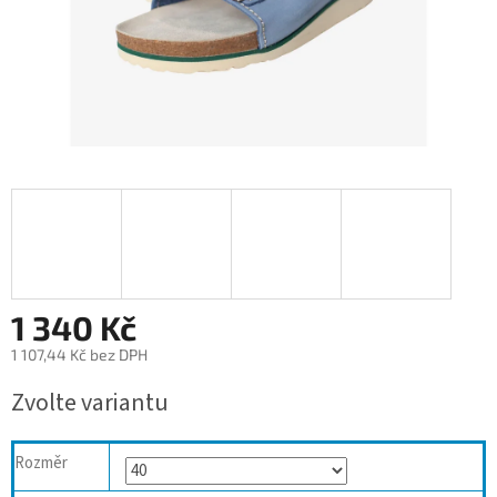
1 340 Kč
1 107,44 Kč bez DPH
Měrná
Zvolte variantu
cena:
Rozměr