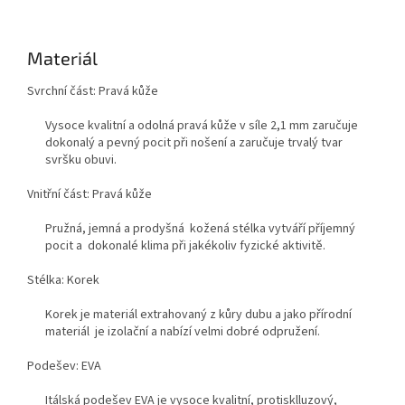
Materiál
Svrchní část: Pravá kůže
Vysoce kvalitní a odolná pravá kůže v síle 2,1 mm zaručuje
dokonalý a pevný pocit při nošení a zaručuje trvalý tvar
svršku obuvi.
Vnitřní část: Pravá kůže
Pružná, jemná a prodyšná kožená stélka vytváří příjemný
pocit a dokonalé klima při jakékoliv fyzické aktivitě.
Stélka: Korek
Korek je materiál extrahovaný z kůry dubu a jako přírodní
materiál je izolační a nabízí velmi dobré odpružení.
Podešev: EVA
Itálská podešev EVA je vysoce kvalitní, protisklluzový,