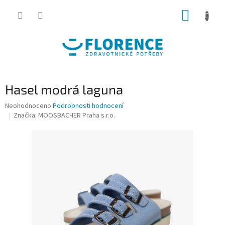
Přejít
NÁKUP
na
obsah
KOŠÍK
Hasel modrá laguna
Průměrné
Neohodnoceno
Podrobnosti hodnocení
hodnocení
Značka:
MOOSBACHER Praha s.r.o.
produktu
je
0,0
z
5
hvězdiček.