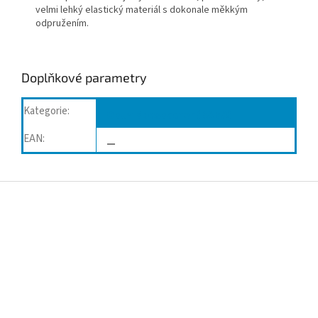
velmi lehký elastický materiál s dokonale měkkým
odpružením.
Doplňkové parametry
Kategorie
:
Obuv Moosbacher (BAMA)
EAN
:
—
Z
á
p
a
t
í