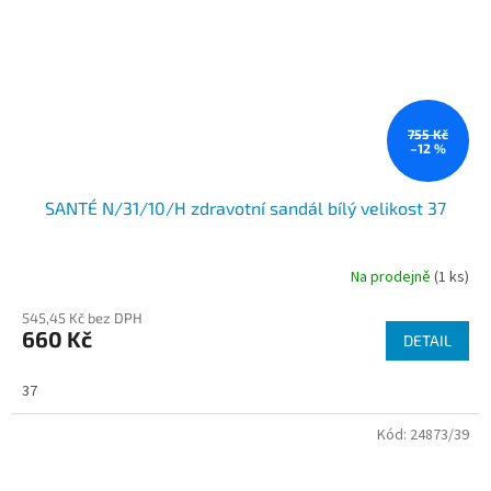
755 Kč
–12 %
SANTÉ N/31/10/H zdravotní sandál bílý velikost 37
Na prodejně
(1 ks)
545,45 Kč bez DPH
660 Kč
DETAIL
37
Kód:
24873/39