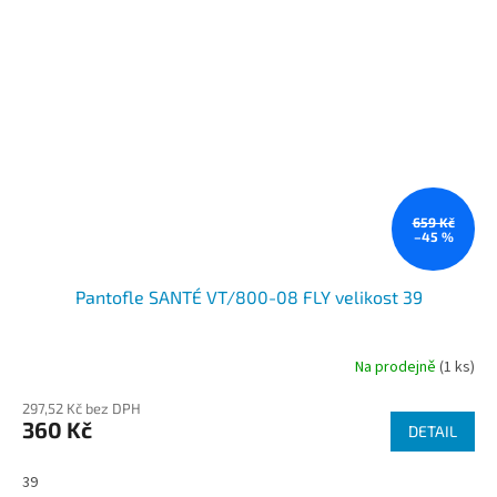
659 Kč
–45 %
Pantofle SANTÉ VT/800-08 FLY velikost 39
Na prodejně
(1 ks)
297,52 Kč bez DPH
360 Kč
DETAIL
39