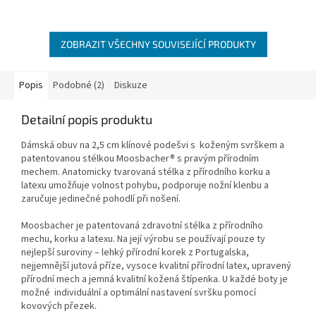
ZOBRAZIT VŠECHNY SOUVISEJÍCÍ PRODUKTY
Popis
Podobné (2)
Diskuze
Detailní popis produktu
Dámská obuv na 2,5 cm klínové podešvi s koženým svrškem a
patentovanou stélkou Moosbacher® s pravým přírodním
mechem. Anatomicky tvarovaná stélka z přírodního korku a
latexu umožňuje volnost pohybu, podporuje nožní klenbu a
zaručuje jedinečné pohodlí při nošení.
Moosbacher je patentovaná zdravotní stélka z přírodního
mechu, korku a latexu. Na její výrobu se používají pouze ty
nejlepší suroviny – lehký přírodní korek z Portugalska,
nejjemnější jutová příze, vysoce kvalitní přírodní latex, upravený
přírodní mech a jemná kvalitní kožená štípenka. U každé boty je
možné individuální a optimální nastavení svršku pomocí
kovových přezek.