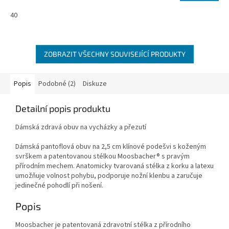
40
ZOBRAZIT VŠECHNY SOUVISEJÍCÍ PRODUKTY
Popis
Podobné (2)
Diskuze
Detailní popis produktu
Dámská zdravá obuv na vycházky a přezutí
Dámská pantoflová obuv na 2,5 cm klínové podešvi s koženým
svrškem a patentovanou stélkou Moosbacher® s pravým
přírodním mechem. Anatomicky tvarovaná stélka z korku a latexu
umožňuje volnost pohybu, podporuje nožní klenbu a zaručuje
jedinečné pohodlí při nošení.
Popis
Moosbacher je patentovaná zdravotní stélka z přírodního