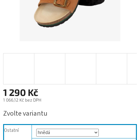
1 290 Kč
1 066,12 Kč bez DPH
Měrná
Zvolte variantu
cena:
Ostatní