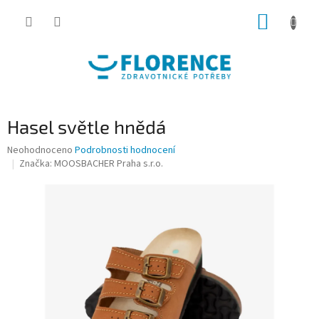
Přejít
NÁKUP
na
obsah
KOŠÍK
Hasel světle hnědá
Průměrné
Neohodnoceno
Podrobnosti hodnocení
hodnocení
Značka:
MOOSBACHER Praha s.r.o.
produktu
je
0,0
z
5
hvězdiček.