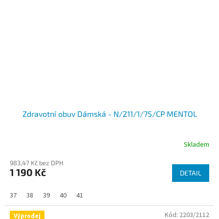
Zdravotní obuv Dámská - N/211/1/75/CP MENTOL
Skladem
983,47 Kč bez DPH
1 190 Kč
DETAIL
37
38
39
40
41
Kód:
2203/2112
Výprodej