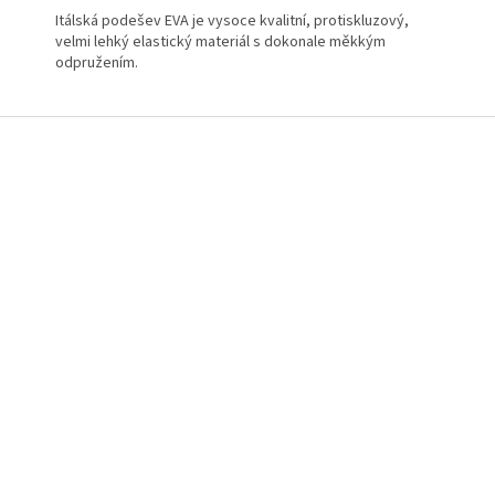
Itálská podešev EVA je vysoce kvalitní, protiskluzový,
velmi lehký elastický materiál s dokonale měkkým
odpružením.
Z
á
p
a
t
í