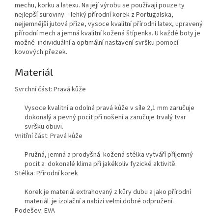
mechu, korku a latexu. Na její výrobu se používají pouze ty
nejlepší suroviny – lehký přírodní korek z Portugalska,
nejjemnější jutová příze, vysoce kvalitní přírodní latex, upravený
přírodní mech a jemná kvalitní kožená štípenka. U každé boty je
možné individuální a optimální nastavení svršku pomocí
kovových přezek.
Materiál
Svrchní část: Pravá kůže
Vysoce kvalitní a odolná pravá kůže v síle 2,1 mm zaručuje
dokonalý a pevný pocit při nošení a zaručuje trvalý tvar
svršku obuvi.
Vnitřní část: Pravá kůže
Pružná, jemná a prodyšná kožená stélka vytváří příjemný
pocit a dokonalé klima při jakékoliv fyzické aktivitě.
Stélka: Přírodní korek
Korek je materiál extrahovaný z kůry dubu a jako přírodní
materiál je izolační a nabízí velmi dobré odpružení.
Podešev: EVA