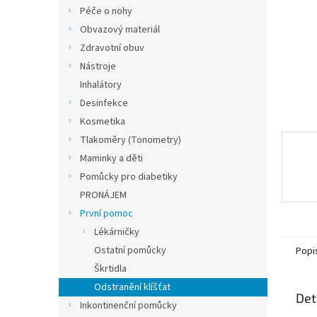
n
Péče o nohy
e
Obvazový materiál
l
Zdravotní obuv
Nástroje
Inhalátory
Desinfekce
Kosmetika
Tlakoměry (Tonometry)
Maminky a děti
Pomůcky pro diabetiky
PRONÁJEM
První pomoc
Lékárničky
Ostatní pomůcky
Popi
Škrtidla
Odstranění klíšťat
Det
Inkontinenční pomůcky