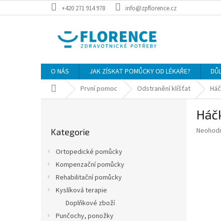
Přejít
+420 271 914 978
info@zpflorence.cz
na
obsah
O NÁS
JAK ZÍSKAT POMŮCKY OD LÉKAŘE?
DŮ
Domů
První pomoc
Odstranění klíšťat
Háč
P
Háčk
o
Přeskočit
s
Průměr
Neohod
Kategorie
kategorie
t
hodnoce
r
produkt
Ortopedické pomůcky
a
je
Kompenzační pomůcky
0,0
n
z
Rehabilitační pomůcky
n
5
í
Kyslíková terapie
hvězdič
p
Doplňkové zboží
a
Punčochy, ponožky