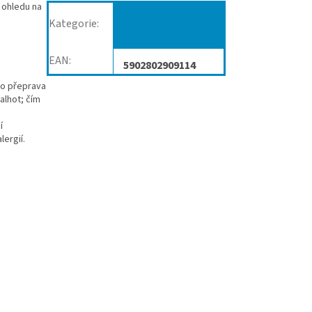
z ohledu na
Odstranění
Kategorie
:
klíšťat
EAN
:
5902802909114
ebo přeprava
alhot; čím
í
lergií.