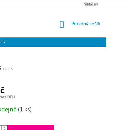
Přihlášení
NÁKUPNÍ
Prázdný košík
KOŠÍK
KTY
s
12986
Kč
 bez DPH
odejně
(1 ks)