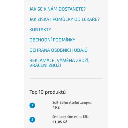
JAK SE K NÁM DOSTANETE?
JAK ZÍSKAT POMŮCKY OD LÉKAŘE?
KONTAKTY
OBCHODNÍ PODMÍNKY
OCHRANA OSOBNÍCH ÚDAJŮ
REKLAMACE, VÝMĚNA ZBOŽÍ,
VRÁCENÍ ZBOŽÍ
Top 10 produktů
Soft-Zellin sterilní tampon
4 Kč
Seni lady slim extra 15ks
91,05 Kč