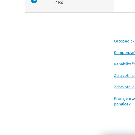
4 Kč
Z
á
p
a
t
Ortopedic
í
Kompenzač
Rehabilita
Zdravotní 
Zdravotní 
Pronájem z
pomůcek