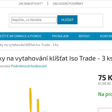
JAK NAKUPOVAT?
OBCHODNÍ PODMÍNKY
HLEDAT
LEŽITÉ INFORMACE A POMOC
PRONÁJEM
REPASY
KONTA
ky na vytahování klíšťat Iso Trade - 3 ks
y na vytahování klíšťat Iso Trade - 3 k
né
noceno
Podrobnosti hodnocení
ní
75 
u
61,98 Kč
Měrná
Na pr
cena:
ek.