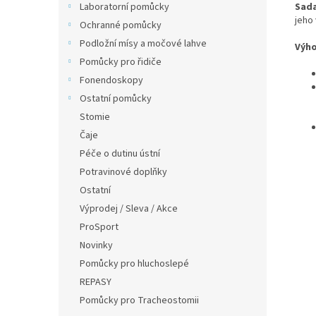
Sada
Laboratorní pomůcky
jeho 
Ochranné pomůcky
Podložní mísy a močové lahve
Výho
Pomůcky pro řidiče
Fonendoskopy
Ostatní pomůcky
Stomie
Čaje
Péče o dutinu ústní
Potravinové doplňky
Ostatní
Výprodej / Sleva / Akce
ProSport
Novinky
Pomůcky pro hluchoslepé
REPASY
Pomůcky pro Tracheostomii