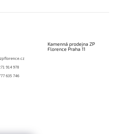
Kamenná prodejna ZP
Florence Praha 11
zpflorence.cz
271 914 978
777 635 746