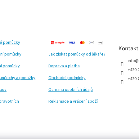
ké pomůcky
Kontakt
ní pomůcky
Jak získat pomůcky od lékaře?
info
@
ční pomůcky
Doprava a platba
+420 
punčochy a ponožky
Obchodní podmínky
+420 
obuv
Ochrana osobních údajů
dravotních
Reklamace a vrácení zboží