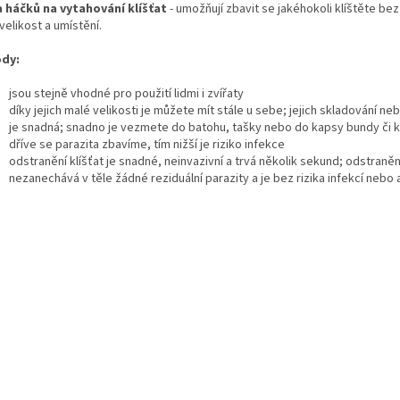
 háčků na vytahování klíšťat
- umožňují zbavit se jakéhokoli klíštěte be
velikost a umístění.
dy:
jsou stejně vhodné pro použití lidmi i zvířaty
díky jejich malé velikosti je můžete mít stále u sebe; jejich skladování n
je snadná; snadno je vezmete do batohu, tašky nebo do kapsy bundy či k
dříve se parazita zbavíme, tím nižší je riziko infekce
odstranění klíšťat je snadné, neinvazivní a trvá několik sekund; odstraněn
nezanechává v těle žádné reziduální parazity a je bez rizika infekcí nebo a