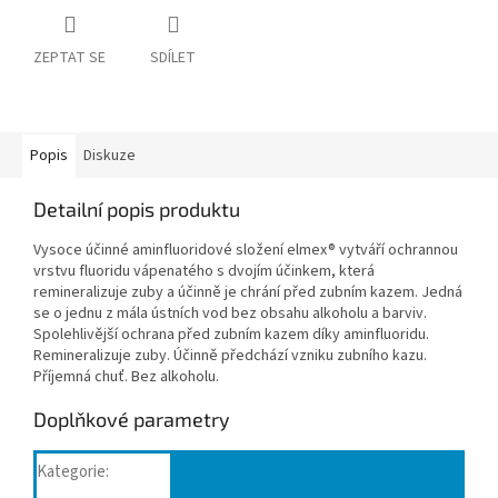
ZEPTAT SE
SDÍLET
Popis
Diskuze
Detailní popis produktu
Vysoce účinné aminfluoridové složení elmex® vytváří ochrannou
vrstvu fluoridu vápenatého s dvojím účinkem, která
remineralizuje zuby a účinně je chrání před zubním kazem. Jedná
se o jednu z mála ústních vod bez obsahu alkoholu a barviv.
Spolehlivější ochrana před zubním kazem díky aminfluoridu.
Remineralizuje zuby. Účinně předchází vzniku zubního kazu.
Příjemná chuť. Bez alkoholu.
Doplňkové parametry
Kategorie
:
Péče o dutinu ústní