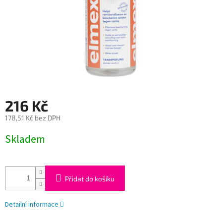
216 Kč
178,51 Kč bez DPH
Měrná
Skladem
cena:
Přidat do košíku
Detailní informace