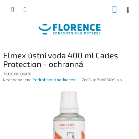
Přejít
NÁKUP
na
obsah
KOŠÍK
Elmex ústní voda 400 ml Caries
Protection - ochranná
7610108006878
Průměrné
Neohodnoceno
Podrobnosti hodnocení
Značka:
PHARMOS,a.s.
hodnocení
produktu
je
0,0
z
5
hvězdiček.