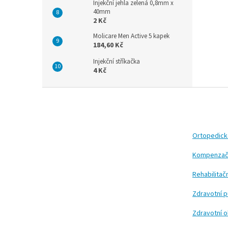
Injekční jehla zelená 0,8mm x
40mm
2 Kč
Molicare Men Active 5 kapek
184,60 Kč
Injekční stříkačka
4 Kč
Z
á
p
a
t
Ortopedic
í
Kompenzač
Rehabilita
Zdravotní 
Zdravotní 