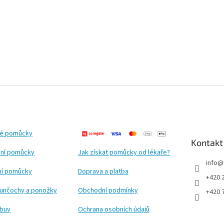
ké pomůcky
Kontakt
ní pomůcky
Jak získat pomůcky od lékaře?
info
@
ční pomůcky
Doprava a platba
+420 
punčochy a ponožky
Obchodní podmínky
+420 
obuv
Ochrana osobních údajů