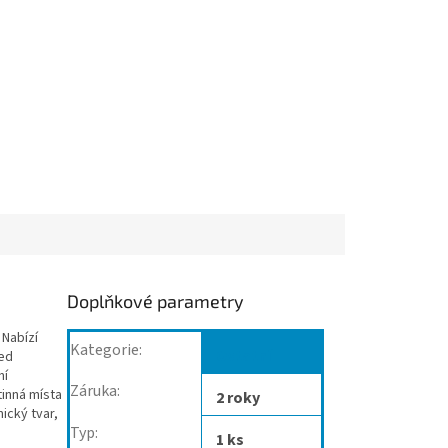
Doplňkové parametry
 Nabízí
Kategorie
:
Ostatní
řed
ní
Záruka
:
etinná místa
2 roky
ický tvar,
Typ
:
1 ks