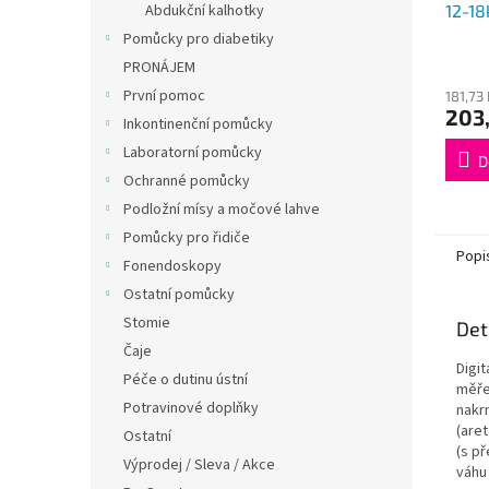
12-18
Abdukční kalhotky
Pomůcky pro diabetiky
PRONÁJEM
První pomoc
181,73
203
Inkontinenční pomůcky
Laboratorní pomůcky
D
Ochranné pomůcky
Podložní mísy a močové lahve
Pomůcky pro řidiče
Popi
Fonendoskopy
Ostatní pomůcky
Stomie
Det
Čaje
Digit
Péče o dutinu ústní
měře
Potravinové doplňky
nakr
(aret
Ostatní
(s př
Výprodej / Sleva / Akce
váhu 