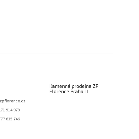
Kamenná prodejna ZP
Florence Praha 11
zpflorence.cz
271 914 978
777 635 746