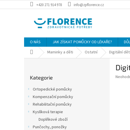
Přejít
+420 271 914 978
info@zpflorence.cz
na
obsah
O NÁS
JAK ZÍSKAT POMŮCKY OD LÉKAŘE?
DŮ
Domů
Maminky a děti
Ostatní
Digitální d
P
Digi
o
Přeskočit
s
Průměr
Neohod
Kategorie
kategorie
t
hodnoce
r
produkt
Ortopedické pomůcky
a
je
Kompenzační pomůcky
0,0
n
z
Rehabilitační pomůcky
n
5
í
Kyslíková terapie
hvězdič
p
Doplňkové zboží
a
Punčochy, ponožky