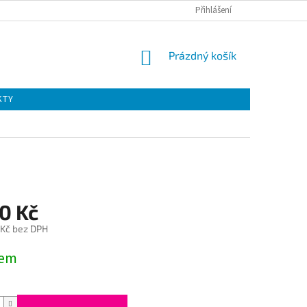
Přihlášení
NÁKUPNÍ
Prázdný košík
KOŠÍK
KTY
0 Kč
 Kč bez DPH
dem