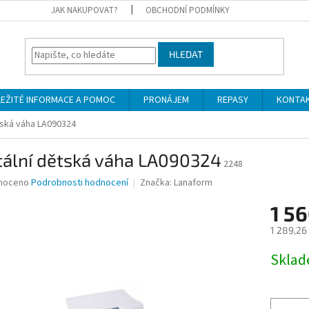
JAK NAKUPOVAT?
OBCHODNÍ PODMÍNKY
HLEDAT
LEŽITÉ INFORMACE A POMOC
PRONÁJEM
REPASY
KONTA
ětská váha LA090324
tální dětská váha LA090324
2248
né
noceno
Podrobnosti hodnocení
Značka:
Lanaform
ní
1 56
u
1 289,26
Měrná
Skla
cena:
ek.