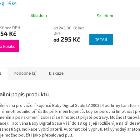
kg, 19ks
Skladem
Skladem
 Kč bez DPH
od 243,80 Kč bez
,54 Kč
DPH
295 Kč
od
DETAIL
o košíku
s
Podobné (2)
Diskuze
ailní popis produktu
ální váha pro vážení kojenců Baby Digital Scale LA090324 od firmy Lanaform.
ní hmotnostního přírůstku při krmení kojenců, kdy se porovná hmotnost p
mením a po nakrmení, zobrazí se hmotnost přijaté potravy. Možnost tarová
ace). Tato váha Baby Digital Scale váží do 18 kg a její rozlišení je na tři des
esností 5g). Indikace vybití baterií. Automatické vypnutí. Má výhodný anatom
je možno použít i jako přebalovací pult.