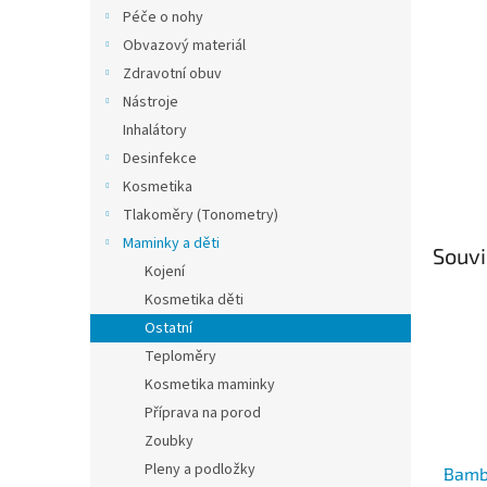
n
Péče o nohy
e
Obvazový materiál
l
Zdravotní obuv
Nástroje
Inhalátory
Desinfekce
Kosmetika
Tlakoměry (Tonometry)
Maminky a děti
Souvi
Kojení
Kosmetika děti
Ostatní
Teploměry
Kosmetika maminky
Příprava na porod
Zoubky
Pleny a podložky
Bambo