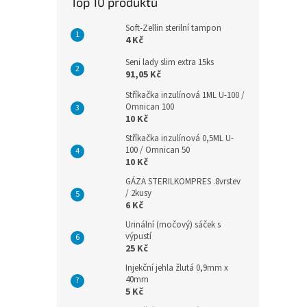
Top 10 produktů
Soft-Zellin sterilní tampon
4 Kč
Seni lady slim extra 15ks
91,05 Kč
Stříkačka inzulínová 1ML U-100 /
Omnican 100
10 Kč
Stříkačka inzulínová 0,5ML U-
100 / Omnican 50
10 Kč
GÁZA STERILKOMPRES .8vrstev
/ 2kusy
6 Kč
Urinální (močový) sáček s
výpustí
25 Kč
Injekční jehla žlutá 0,9mm x
40mm
5 Kč