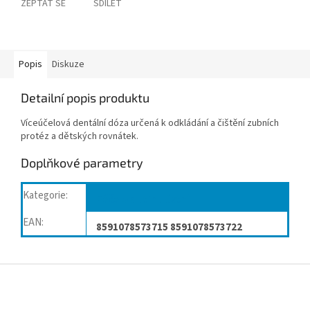
ZEPTAT SE
SDÍLET
Popis
Diskuze
Detailní popis produktu
Víceúčelová dentální dóza určená k odkládání a čištění zubních
protéz a dětských rovnátek.
Doplňkové parametry
Kategorie
:
Péče o dutinu ústní
EAN
:
8591078573715 8591078573722
Z
á
p