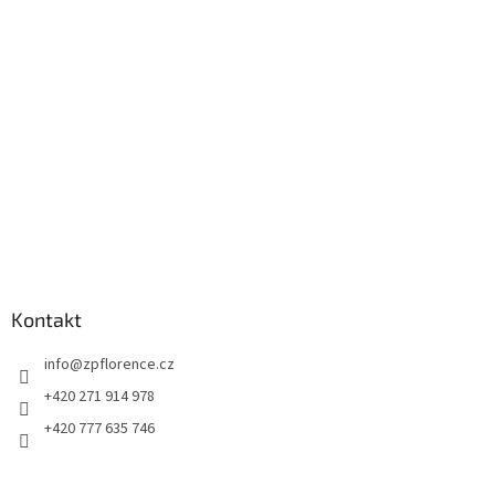
a
t
í
Kontakt
info
@
zpflorence.cz
+420 271 914 978
+420 777 635 746