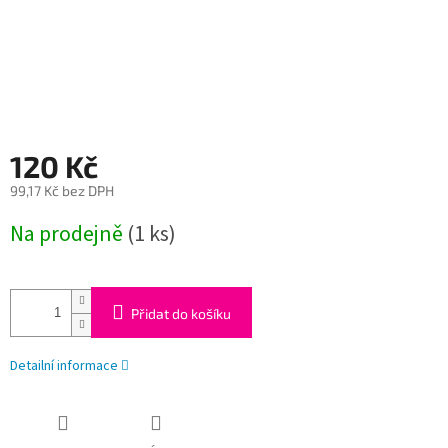
120 Kč
99,17 Kč bez DPH
Měrná
Na prodejně
(1 ks)
cena:
Přidat do košíku
Detailní informace