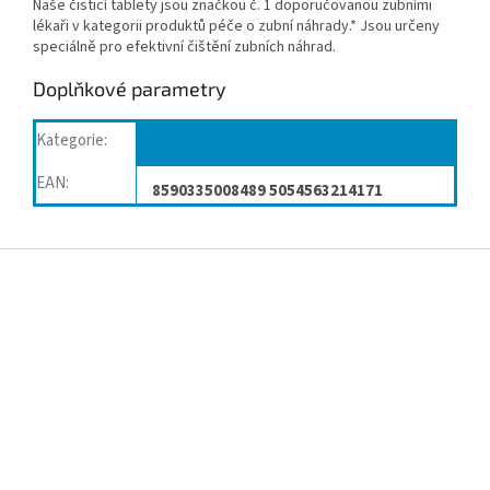
Naše čisticí tablety jsou značkou č. 1 doporučovanou zubními
lékaři v kategorii produktů péče o zubní náhrady.* Jsou určeny
speciálně pro efektivní čištění zubních náhrad.
Doplňkové parametry
Kategorie
:
Péče o dutinu ústní
EAN
:
8590335008489 5054563214171
Z
á
p
a
t
í