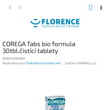
Přejít
NÁKUP
na
obsah
KOŠÍK
COREGA Tabs bio formula
30tbl.čistící tablety
8590335008489
Průměrné
Neohodnoceno
Podrobnosti hodnocení
Značka:
PHARMOS,a.s.
hodnocení
produktu
je
0,0
z
5
hvězdiček.