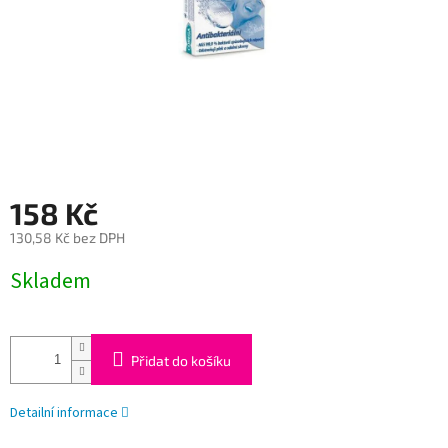
158 Kč
130,58 Kč bez DPH
Měrná
Skladem
cena:
Přidat do košíku
Detailní informace