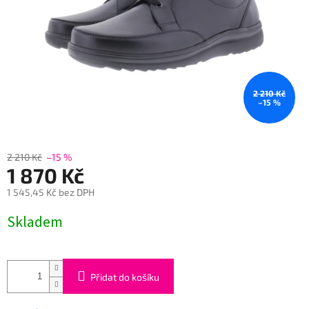
2 210 Kč
–15 %
2 210 Kč
–15 %
1 870 Kč
1 545,45 Kč bez DPH
Měrná
Skladem
cena:
Přidat do košíku