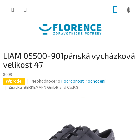
Přejít
NÁKUP
na
obsah
KOŠÍK
LIAM 05500-901pánská vycházková
velikost 47
8009
Průměrné
Neohodnoceno
Podrobnosti hodnocení
Výprodej
hodnocení
Značka:
BERKEMANN GmbH and Co.KG
produktu
je
0,0
z
5
hvězdiček.