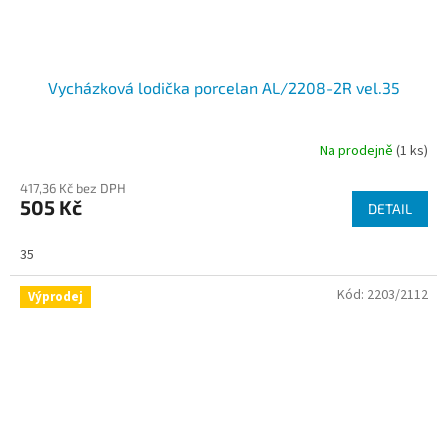
Vycházková lodička porcelan AL/2208-2R vel.35
Na prodejně
(1 ks)
417,36 Kč bez DPH
505 Kč
DETAIL
35
Kód:
2203/2112
Výprodej