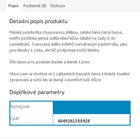
Popis
Podobné (8)
Diskuze
Detailní popis produktu
Pánská polobotka s tvarovanou stélkou, celokožená,černá barva,
vnitřní podšívka jemná světlá telecí kůže. Ideální na cesty či do
zaměstnání. Tvarovaná stélka odlehčí namáhaným partiím těla, jako
jsou klouby a záda, ale též podporuje nožní klenbu.
Šíře obuvi je H, podešev Baden a klenek 12mm.
Obuv Liam se dodává ve 2 základních barvách černá a hnědá. Kvalitní
zpracování a ruční šev se starají o komfort Vaší chůze.
Doplňkové parametry
Kategorie
:
Zdravotní obuv
EAN
:
4049261388928