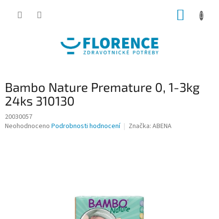
Přejít
NÁKUP
na
obsah
KOŠÍK
Bambo Nature Premature 0, 1-3kg
24ks 310130
20030057
Průměrné
Neohodnoceno
Podrobnosti hodnocení
Značka:
ABENA
hodnocení
produktu
je
0,0
z
5
hvězdiček.