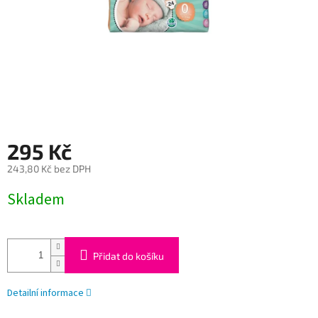
295 Kč
243,80 Kč bez DPH
Měrná
Skladem
cena:
Přidat do košíku
Detailní informace