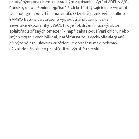
prodyšným povrchem a se suchým zapínáním. Vyrábí ABENA A/S ,
Dánsko, s dodržením nejpřísnějších kritérií týkajících se výrobní
technologie i použitých materiálů. O kvalitě plenkových kalhotek
BAMBO Nature dostatečně vypovídá přidělení prestižní
severské ekoznámky SWAN. Pro její obdržení musí výrobce
splnit řadu přísných omezení – např. zákaz používání chlóru nebo
jiných organických bělidel, parfémů nebo jakýchkoliv alergenů
při výrobě atd. Hlavním kritériem je dosažení max. ochrany
uživatele i životního prostředí při výrobě i recyklaci.
Z
á
p
a
t
í