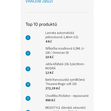
VRÁCENÍ ZBOŽÍ
Top 10 produktů
Lanceta automatická
jednorázová 2,4mm G21
4 Kč
Stříkačka inzulínová 0,5ML U-
100 / Omnican 50
10 Kč
Jehla křídlatá 23G 0,6x19mm -
MODRÁ
12 Kč
Berle francouzská vyměkčená
Thuasne Magic soft 105
272,39 Kč
Chodítko/Rollator - repasované
990 Kč
MEDISTYLE dámská zdravotní