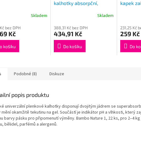
kalhotky absorpční,
kapek za
prodyšné, boky 70-110cm,
plenkové
Skladem
Skladem
Průměrné
3100m
kusů
hodnocení
 Kč bez DPH
388,31 Kč bez DPH
231,25 Kč 
produktu
69 Kč
434,91 Kč
259 Kč
je
4,4
z
o košíku
Do košíku
Do ko
5
hvězdiček.
s
Podobné (8)
Diskuze
ailní popis produktu
ké univerzální plenkové kalhotky disponují dvojitým jádrem se superabsor
 mění okamžitě tekutinu na gel. Součástí je indikátor pH a vlhkosti, který za
u barvy pásku pro připomenutí výměny. Bambo Nature 1, 22 ks, pro 2–4 kg
u, bělidel, parfémů a alergenů.