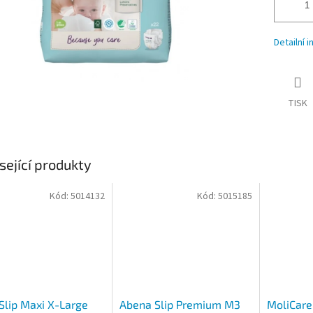
Detailní 
TISK
sející produkty
Kód:
5014132
Kód:
5015185
Slip Maxi X-Large
Abena Slip Premium M3
MoliCare 