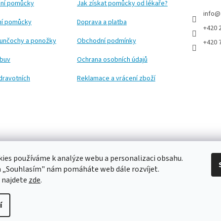
ní pomůcky
Jak získat pomůcky od lékaře?
info
@
ční pomůcky
Doprava a platba
+420 
punčochy a ponožky
Obchodní podmínky
+420 
obuv
Ochrana osobních údajů
dravotních
Reklamace a vrácení zboží
ies používáme k analýze webu a personalizaci obsahu.
a „Souhlasím" nám pomáháte web dále rozvíjet.
 najdete
zde
.
í