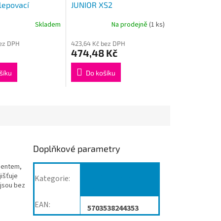
lepovací
JUNIOR XS2
 kalhotky 14
Skladem
Na prodejně
(1 ks)
bez DPH
423,64 Kč bez DPH
474,48 Kč
šíku
Do košíku
Doplňkové parametry
bentem,
Inkontinenční
jišťuje
Kategorie
:
 jsou bez
pomůcky
EAN
:
5703538244353