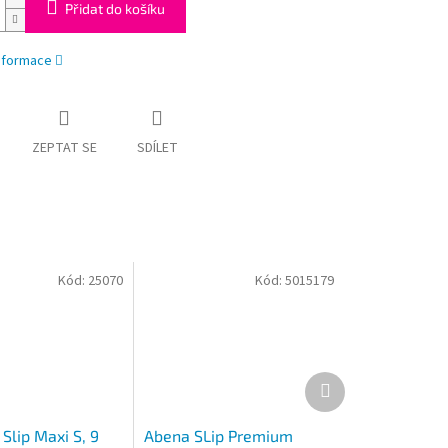
Přidat do košíku
informace
ZEPTAT SE
SDÍLET
Kód:
25070
Kód:
5015179
Další
produkt
Slip Maxi S, 9
Abena SLip Premium