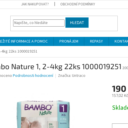
JAK NAKUPOVAT?
OBCHODNÍ PODMÍNKY
HLEDAT
LEŽITÉ INFORMACE A POMOC
PRONÁJEM
REPASY
KONTA
2-4kg 22ks 1000019251
bo Nature 1, 2-4kg 22ks 1000019251
20
né
noceno
Podrobnosti hodnocení
Značka:
Untraco
ní
190
u
157,02 K
Měrná
Skla
cena:
ek.