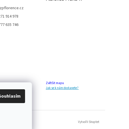
zpflorence.cz
271 914 978
777 635 746
Zvětšit mapu
Jak se k nám dostanete?
Souhlasím
Vytvořil Shoptet