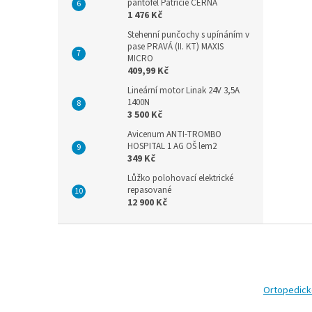
pantofel Patricie ČERNÁ
1 476 Kč
Stehenní punčochy s upínáním v
pase PRAVÁ (II. KT) MAXIS
MICRO
409,99 Kč
Lineární motor Linak 24V 3,5A
1400N
3 500 Kč
Avicenum ANTI-TROMBO
HOSPITAL 1 AG OŠ lem2
349 Kč
Lůžko polohovací elektrické
repasované
12 900 Kč
Z
á
p
a
t
Ortopedic
í