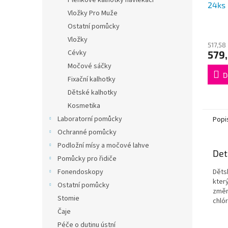
Plenkové kalhotky navlékací
24ks
Vložky Pro Muže
Ostatní pomůcky
Vložky
517,58
Cévky
579,
Močové sáčky
D
Fixační kalhotky
Dětské kalhotky
Kosmetika
Laboratorní pomůcky
Popi
Ochranné pomůcky
Podložní mísy a močové lahve
Det
Pomůcky pro řidiče
Děts
Fonendoskopy
který
Ostatní pomůcky
změn
Stomie
chlór
Čaje
Péče o dutinu ústní