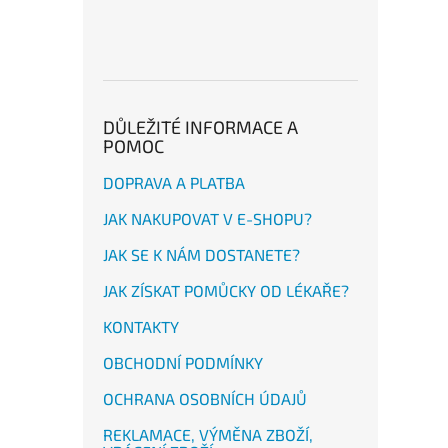
DŮLEŽITÉ INFORMACE A
POMOC
DOPRAVA A PLATBA
JAK NAKUPOVAT V E-SHOPU?
JAK SE K NÁM DOSTANETE?
JAK ZÍSKAT POMŮCKY OD LÉKAŘE?
KONTAKTY
OBCHODNÍ PODMÍNKY
OCHRANA OSOBNÍCH ÚDAJŮ
REKLAMACE, VÝMĚNA ZBOŽÍ,