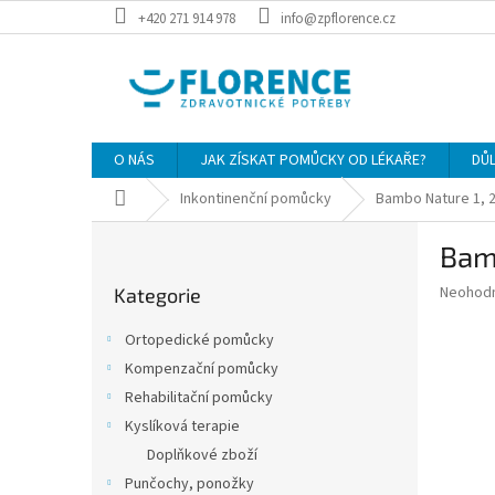
Přejít
+420 271 914 978
info@zpflorence.cz
na
obsah
O NÁS
JAK ZÍSKAT POMŮCKY OD LÉKAŘE?
DŮ
Domů
Inkontinenční pomůcky
Bambo Nature 1, 
P
Bam
o
Přeskočit
s
Průměr
Neohod
Kategorie
kategorie
t
hodnoce
r
produkt
Ortopedické pomůcky
a
je
Kompenzační pomůcky
0,0
n
z
Rehabilitační pomůcky
n
5
í
Kyslíková terapie
hvězdič
p
Doplňkové zboží
a
Punčochy, ponožky