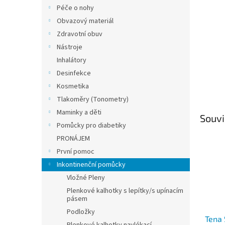
n
Péče o nohy
e
Obvazový materiál
l
Zdravotní obuv
Nástroje
Inhalátory
Desinfekce
Kosmetika
Tlakoměry (Tonometry)
Maminky a děti
Souvi
Pomůcky pro diabetiky
PRONÁJEM
První pomoc
Inkontinenční pomůcky
Vložné Pleny
Plenkové kalhotky s lepítky/s upínacím
pásem
Podložky
Tena 