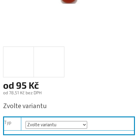
od
95 Kč
od
78,51 Kč
bez DPH
Měrná
Zvolte variantu
cena:
Typ