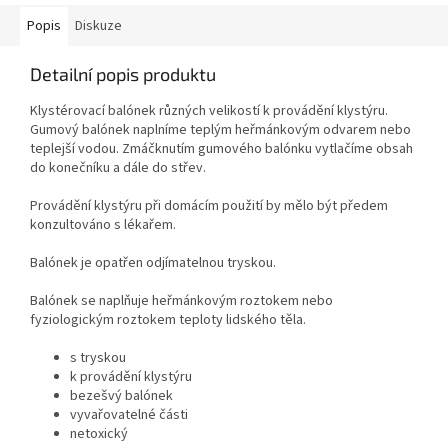
Popis
Diskuze
Detailní popis produktu
Klystérovací balónek různých velikostí k provádění klystýru.
Gumový balónek naplníme teplým heřmánkovým odvarem nebo
teplejší vodou. Zmáčknutím gumového balónku vytlačíme obsah
do konečníku a dále do střev.
Provádění klystýru při domácím použití by mělo být předem
konzultováno s lékařem.
Balónek je opatřen odjímatelnou tryskou.
Balónek se naplňuje heřmánkovým roztokem nebo
fyziologickým roztokem teploty lidského těla.
s tryskou
k provádění klystýru
bezešvý balónek
vyvařovatelné části
netoxický