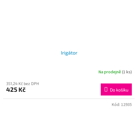
Irigátor
Na prodejně
(1 ks)
351,24 Kč bez DPH
425 Kč
Do košíku
Kód:
12935