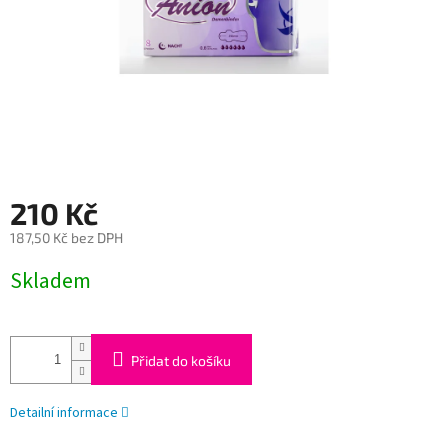
210 Kč
187,50 Kč bez DPH
Měrná
Skladem
cena:
Přidat do košíku
Detailní informace