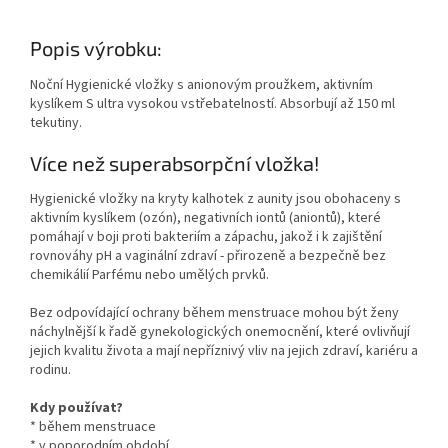
Popis výrobku:
Noční Hygienické vložky s anionovým proužkem, aktivním
kyslíkem S ultra vysokou vstřebatelností. Absorbují až 150 ml
tekutiny.
Více než superabsorpční vložka!
Hygienické vložky na kryty kalhotek z aunity jsou obohaceny s
aktivním kyslíkem (ozón), negativních iontů (aniontů), které
pomáhají v boji proti bakteriím a zápachu, jakož i k zajištění
rovnováhy pH a vaginální zdraví - přirozeně a bezpečně bez
chemikálií Parfému nebo umělých prvků.
Bez odpovídající ochrany během menstruace mohou být ženy
náchylnější k řadě gynekologických onemocnění, které ovlivňují
jejich kvalitu života a mají nepříznivý vliv na jejich zdraví, kariéru a
rodinu.
Kdy používat?
* během menstruace
* v poporodním období