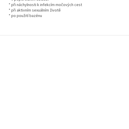
* při náchylnosti k infekcím močových cest
* při aktivním sexuálním životě
* po použití bazénu
Z
á
p
a
t
í