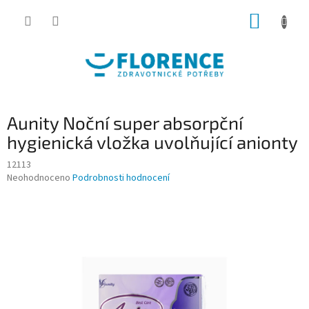
Přejít
NÁKUP
na
obsah
KOŠÍK
Aunity Noční super absorpční
hygienická vložka uvolňující anionty
12113
Průměrné
Neohodnoceno
Podrobnosti hodnocení
hodnocení
produktu
je
0,0
z
5
hvězdiček.