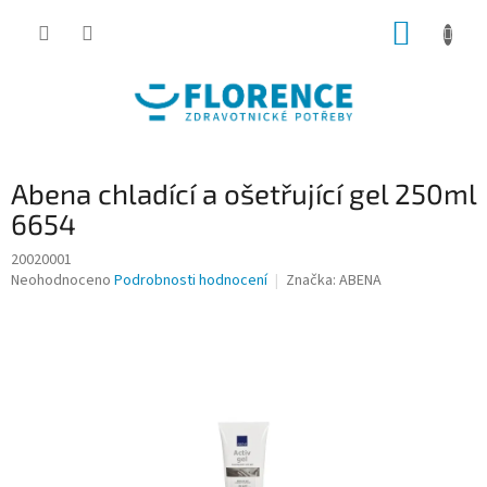
Přejít
NÁKUP
na
obsah
KOŠÍK
Abena chladící a ošetřující gel 250ml
6654
20020001
Průměrné
Neohodnoceno
Podrobnosti hodnocení
Značka:
ABENA
hodnocení
produktu
je
0,0
z
5
hvězdiček.