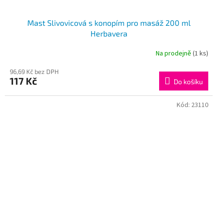
Mast Slivovicová s konopím pro masáž 200 ml
Herbavera
Na prodejně
(1 ks)
96,69 Kč bez DPH
117 Kč
Do košíku
Kód:
23110