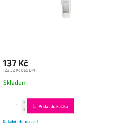
137 Kč
122,32 Kč bez DPH
Měrná
Skladem
cena:
Přidat do košíku
Detailní informace