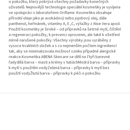
o pokožku, který pokrývá všechny požadavky konečných
uživatelů. Nejnovější technologie speciální kosmetiky je vyvíjena
ve spolupráci s laboratořemi Oriflame. Kosmetika obsahuje
přírodní oleje jako je avokádový nebo jojobový olej, dále
panthenol, heřmánek, vitamíny A, E ,C, výtažky z Aloe Vera apod.
Použití kosmetiky je široké – od přípravků na šetrné mytí, čištění
a regeneraci pokožky, k prevenci opruzenin, ale také k ošetření
mírně narušené pokožky. Všechny výrobky jsou vyráběny z
vysoce kvalitních složek a s co nejmenším počtem ingrediencí
tak, aby se minimalizovala možnost vzniku případné alergické
reakce.Kosmetika ABENA Skincare se dělí na čtyři barevné
řady:Bílá barva – masti a krémy v tubáchModrá barva – přípravky
k mytí s použitím vodyZelená barva – přípravky k mytí bez
použití vodyŽlutá barva – přípravky k péči o pokožku
Z
á
p
a
t
í