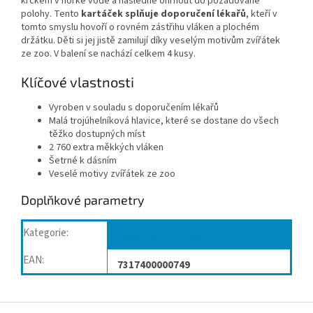
krčkem v horké vodě a následně ohrnout do požadované
polohy. Tento
kartáček splňuje doporučení lékařů
, kteří v
tomto smyslu hovoří o rovném zástřihu vláken a plochém
držátku. Děti si jej jistě zamilují díky veselým motivům zvířátek
ze zoo. V balení se nachází celkem 4 kusy.
Klíčové vlastnosti
Vyroben v souladu s doporučením lékařů
Malá trojúhelníková hlavice, které se dostane do všech
těžko dostupných míst
2 760 extra měkkých vláken
Šetrné k dásním
Veselé motivy zvířátek ze zoo
Doplňkové parametry
Kategorie
:
Péče o dutinu ústní
EAN
:
7317400000749
Z