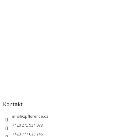
á
p
a
t
í
Kontakt
info
@
zpflorence.cz
+420 271 914 978
+420 777 635 746