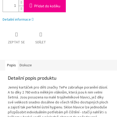
Přidat do košíku
Detailní informace
ZEPTAT SE
SDÍLET
Popis
Diskuze
Detailní popis produktu
Jemný kartáček pro děti značky TePe zabraňuje poranění dásní.
A to díky 2 760 extra měkkým vláknům, která jsou k nim velmi
šetrná. Jsou posazena na malé trojúhelníkové hlavici, jež díky
své velikosti snadno dosáhne do všech těžko dostupných ploch
a zajistí tak perfektní ústní hygienu. Sklon hlavice lze jednoduše
přizpůsobit individuálním potřebám při čištění - stačí ji nahřát i s