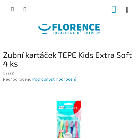
Přejít
NÁKUP
na
obsah
KOŠÍK
Zubní kartáček TEPE Kids Extra Soft
4 ks
17833
Průměrné
Neohodnoceno
Podrobnosti hodnocení
hodnocení
produktu
je
0,0
z
5
hvězdiček.