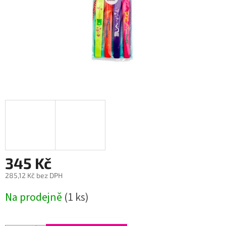
345 Kč
285,12 Kč bez DPH
Měrná
Na prodejně
(1 ks)
cena: