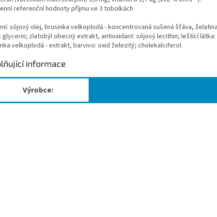
enní referenční hodnoty příjmu ve 3 tobolkách
ní: sójový olej, brusinka velkoplodá - koncentrovaná sušená šťáva, želatina,
: glycerin; zlatobýl obecný extrakt, antioxidant: sójový lecithin; leštící látka:
nka velkoplodá - extrakt, barvivo: oxid železitý; cholekalciferol.
lňující informace
Výrobce:
WALMARK