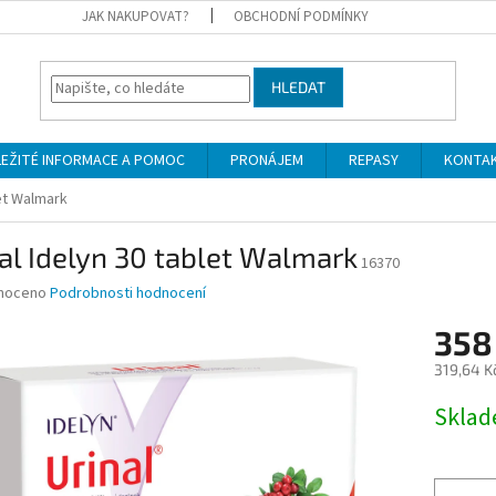
JAK NAKUPOVAT?
OBCHODNÍ PODMÍNKY
HLEDAT
LEŽITÉ INFORMACE A POMOC
PRONÁJEM
REPASY
KONTA
let Walmark
al Idelyn 30 tablet Walmark
16370
né
noceno
Podrobnosti hodnocení
ní
358
u
319,64 K
Měrná
Skla
cena:
ek.