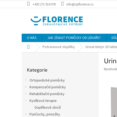
Přejít
+420 271 914 978
info@zpflorence.cz
na
obsah
O NÁS
JAK ZÍSKAT POMŮCKY OD LÉKAŘE?
DŮ
Domů
Potravinové doplňky
Urinal Idelyn 30 tab
P
Urin
o
Přeskočit
s
Průměr
Neohod
Kategorie
kategorie
t
hodnoce
r
produkt
Ortopedické pomůcky
a
je
Kompenzační pomůcky
0,0
n
z
Rehabilitační pomůcky
n
5
í
Kyslíková terapie
hvězdič
p
Doplňkové zboží
a
Punčochy, ponožky