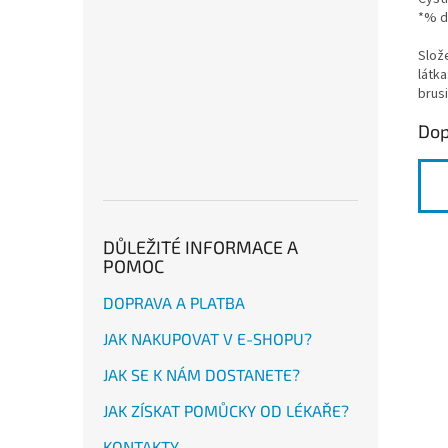
*% d
Slože
látka
brusi
Dop
DŮLEŽITÉ INFORMACE A
POMOC
DOPRAVA A PLATBA
JAK NAKUPOVAT V E-SHOPU?
JAK SE K NÁM DOSTANETE?
JAK ZÍSKAT POMŮCKY OD LÉKAŘE?
KONTAKTY