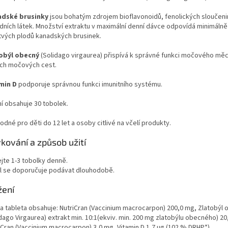
dské brusinky
jsou bohatým zdrojem bioflavonoidů, fenolických sloučenin
odních látek. Množství extraktu v maximální denní dávce odpovídá minimáln
tvých plodů kanadských brusinek.
obýl obecný
(Solidago virgaurea) přispívá k správné funkci močového mě
ích močových cest.
min D
podporuje správnou funkci imunitního systému.
ní obsahuje 30 tobolek.
dné pro děti do 12 let a osoby citlivé na včelí produkty.
kování a způsob užití
ejte 1-3 tobolky denně.
al se doporučuje podávat dlouhodobě.
žení
a tableta obsahuje: NutriCran (Vaccinium macrocarpon) 200,0 mg, Zlatobýl
dago Virgaurea) extrakt min. 10:1(ekviv. min. 200 mg zlatobýlu obecného) 20
iCran (Vaccinium macrocarpon) 3,0 mg, Vitamin D 1,7 ug (102 % DRHP*).