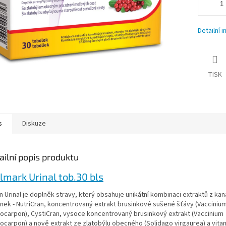
Detailní 
TISK
s
Diskuze
ailní popis produktu
mark Urinal tob.30 bls
n Urinal je doplněk stravy, který obsahuje unikátní kombinaci extraktů z k
inek - NutriCran, koncentrovaný extrakt brusinkové sušené šťávy (Vacciniu
ocarpon), CystiCran, vysoce koncentrovaný brusinkový extrakt (Vaccinium
ocarpon) a nově extrakt ze zlatobýlu obecného (Solidago virgaurea) a vitam