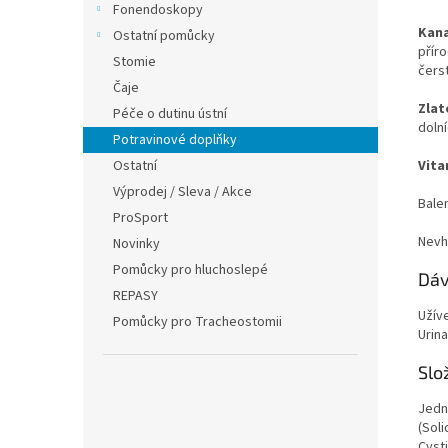
Fonendoskopy
Kana
Ostatní pomůcky
přír
Stomie
čers
Čaje
Zlat
Péče o dutinu ústní
doln
Potravinové doplňky
Ostatní
Vita
Výprodej / Sleva / Akce
Bale
ProSport
Nevho
Novinky
Pomůcky pro hluchoslepé
Dáv
REPASY
Užív
Pomůcky pro Tracheostomii
Urin
Slo
Jedn
(Soli
Cyst