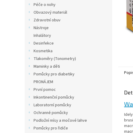
n
Péče o nohy
e
Obvazový materiál
l
Zdravotní obuv
Nástroje
Inhalátory
Desinfekce
Kosmetika
Tlakoměry (Tonometry)
Maminky a děti
Popi
Pomůcky pro diabetiky
PRONÁJEM
První pomoc
Det
Inkontinenční pomůcky
Wal
Laboratorní pomůcky
Ochranné pomůcky
Idely
brus
Podložní mísy a močové lahve
macr
Pomůcky pro řidiče
macr