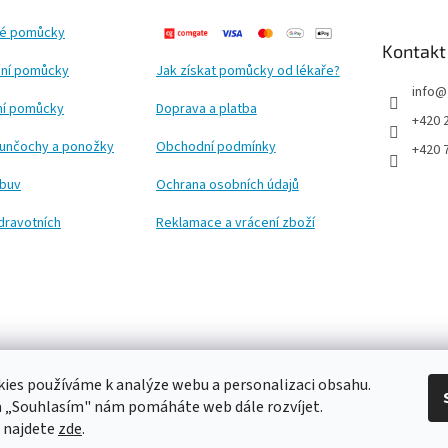
ké pomůcky
Kontakt
ní pomůcky
Jak získat pomůcky od lékaře?
info
@
ční pomůcky
Doprava a platba
+420 
punčochy a ponožky
Obchodní podmínky
+420 
obuv
Ochrana osobních údajů
dravotních
Reklamace a vrácení zboží
ies používáme k analýze webu a personalizaci obsahu.
a „Souhlasím" nám pomáháte web dále rozvíjet.
 najdete
zde
.