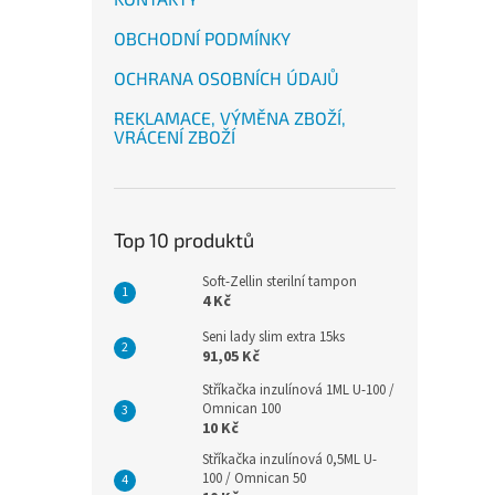
OBCHODNÍ PODMÍNKY
OCHRANA OSOBNÍCH ÚDAJŮ
REKLAMACE, VÝMĚNA ZBOŽÍ,
VRÁCENÍ ZBOŽÍ
Top 10 produktů
Soft-Zellin sterilní tampon
4 Kč
Seni lady slim extra 15ks
91,05 Kč
Stříkačka inzulínová 1ML U-100 /
Omnican 100
10 Kč
Stříkačka inzulínová 0,5ML U-
100 / Omnican 50