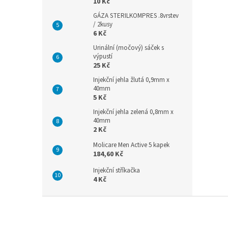
10 Kč
GÁZA STERILKOMPRES .8vrstev
/ 2kusy
6 Kč
Urinální (močový) sáček s
výpustí
25 Kč
Injekční jehla žlutá 0,9mm x
40mm
5 Kč
Injekční jehla zelená 0,8mm x
40mm
2 Kč
Molicare Men Active 5 kapek
184,60 Kč
Injekční stříkačka
4 Kč
Z
á
p