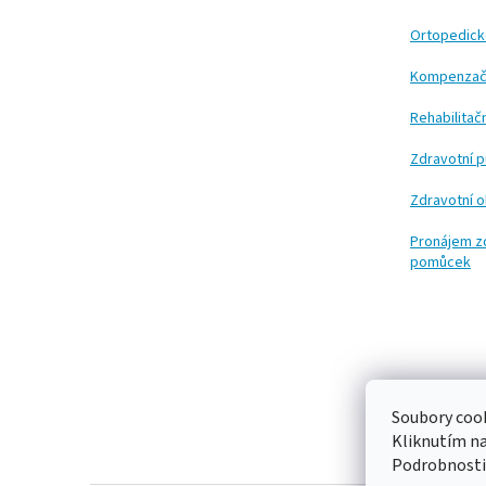
a
t
Ortopedic
í
Kompenzač
Rehabilita
Zdravotní 
Zdravotní 
Pronájem z
pomůcek
Soubory cook
Kliknutím n
Podrobnosti