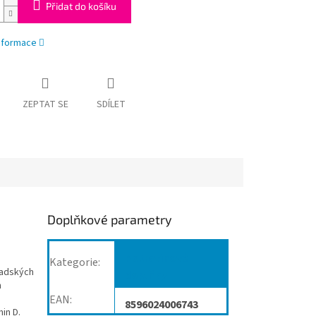
Přidat do košíku
informace
ZEPTAT SE
SDÍLET
Doplňkové parametry
Potravinové
Kategorie
:
anadských
doplňky
m
EAN
:
8596024006743
in D.