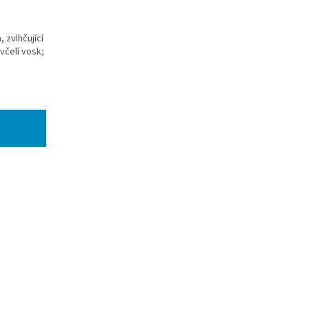
 zvlhčující
 včelí vosk;