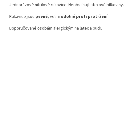
Jednorázové nitrilové rukavice. Neobsahují latexové bílkoviny.
Rukavice jsou
pevné
, velmi
odolné proti protržení
.
Doporučované osobám alergickým na latex a pudr.
Z
á
p
a
t
í