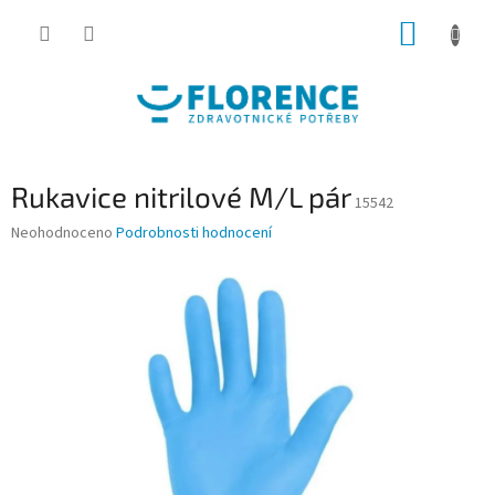
Přejít
NÁKUP
na
obsah
KOŠÍK
Rukavice nitrilové M/L pár
15542
Průměrné
Neohodnoceno
Podrobnosti hodnocení
hodnocení
produktu
je
0,0
z
5
hvězdiček.