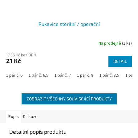
Rukavice sterilní / operační
Na prodejně
(1 ks)
17,36 Kč bez DPH
21 Kč
DETAIL
1 pár č. 6
1 pár č. 6,5
1 pár č. 7
1 pár č. 8
1 pár č. 8,5
1 pár č
ZOBRAZIT VŠECHNY SOUVISEJÍCÍ PRODUKTY
Popis
Diskuze
Detailní popis produktu