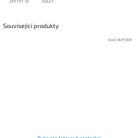
ZEPTAT SE
SDÍLET
Související produkty
Kód:
M/PUDR
Rukavice latexové nesterilní