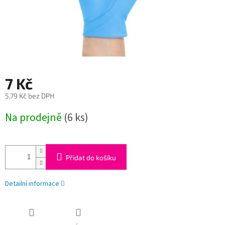
7 Kč
5,79 Kč bez DPH
Měrná
Na prodejně
(6 ks)
cena:
Přidat do košíku
Detailní informace