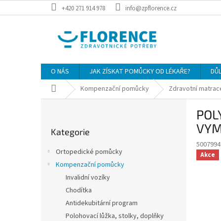
Přejít
+420 271 914 978
info@zpflorence.cz
na
obsah
O NÁS
JAK ZÍSKAT POMŮCKY OD LÉKAŘE?
DŮ
Domů
Kompenzační pomůcky
Zdravotní matrac
P
POL
o
Přeskočit
s
VYM
Kategorie
kategorie
t
5007994
r
Ortopedické pomůcky
Akce
a
Kompenzační pomůcky
n
Invalidní vozíky
n
í
Chodítka
p
Antidekubitární program
a
Polohovací lůžka, stolky, doplňky