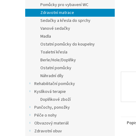
n
Pomůcky pro vybavení WC
e
Zdravotní matrace
l
Sedačky a křesla do sprchy
Vanové sedačky
Madla
Ostatní pomůcky do koupelny
Toaletní křesla
Berle/Hole/Doplňky
Ostatní pomůcky
Náhradní díly
Rehabilitační pomůcky
Kyslíková terapie
Doplňkové zboží
Punčochy, ponožky
Péče o nohy
Popi
Obvazový materiál
Zdravotní obuv