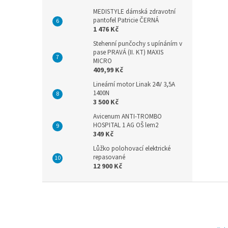
MEDISTYLE dámská zdravotní
pantofel Patricie ČERNÁ
1 476 Kč
Stehenní punčochy s upínáním v
pase PRAVÁ (II. KT) MAXIS
MICRO
409,99 Kč
Lineární motor Linak 24V 3,5A
1400N
3 500 Kč
Avicenum ANTI-TROMBO
HOSPITAL 1 AG OŠ lem2
349 Kč
Lůžko polohovací elektrické
repasované
12 900 Kč
Z
á
p
a