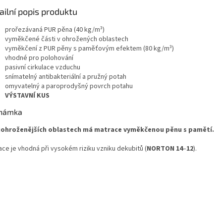
ailní popis produktu
prořezávaná PUR pěna (40 kg/m³)
vyměkčené části v ohrožených oblastech
vyměkčení z PUR pěny s paměťovým efektem (80 kg/m
³)
vhodné pro polohování
pasivní cirkulace vzduchu
snímatelný antibakteriální a pružný potah
omyvatelný a paroprodyšný povrch potahu
VÝSTAVNÍ KUS
námka
johroženějších oblastech má matrace vyměkčenou pěnu s pamětí.
ace je vhodná při vysokém riziku vzniku dekubitů (
NORTON 14
–
12
).