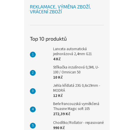
REKLAMACE, VÝMĚNA ZBOŽÍ,
VRÁCENÍ ZBOŽÍ
Top 10 produktů
Lanceta automatická
jednorázová 2,4mm G21
4 Kč
Stříkačka inzulínová 0,5ML U-
100 / Omnican 50
10 Kč
Jehla křídlatá 23G 0,6x19mm -
MODRÁ
12 Kč
Berle francouzská vyměkčená
Thuasne Magic soft 105
272,39 Kč
Chodítko/Rollator - repasované
990 Kč