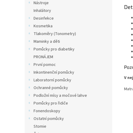
Nástroje
Det
Inhalátory
Desinfekce
Kosmetika
Tlakoměry (Tonometry)
Maminky a děti
Pomůcky pro diabetiky
PRONÁJEM
První pomoc
Poz
Inkontinenční pomůcky
V ne
Laboratorní pomůcky
Ochranné pomůcky
Matr
Podložní mísy a močové lahve
Pomůcky pro řidiče
Fonendoskopy
Ostatní pomůcky
Stomie