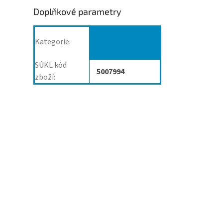
Doplňkové parametry
Zdravotní
Kategorie
:
matrace
SÚKL kód
5007994
zboží
: