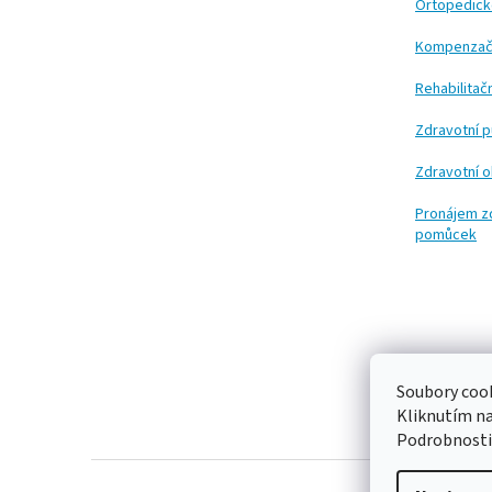
t
Ortopedic
í
Kompenzač
Rehabilita
Zdravotní 
Zdravotní 
Pronájem z
pomůcek
Soubory cook
Kliknutím n
Podrobnosti