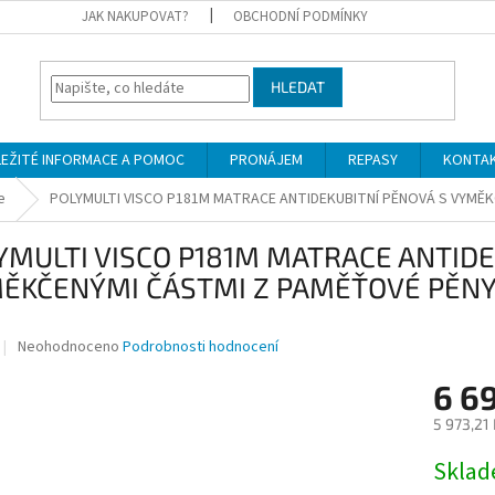
JAK NAKUPOVAT?
OBCHODNÍ PODMÍNKY
HLEDAT
LEŽITÉ INFORMACE A POMOC
PRONÁJEM
REPASY
KONTA
e
POLYMULTI VISCO P181M MATRACE ANTIDEKUBITNÍ PĚNOVÁ S VYMĚ
YMULTI VISCO P181M MATRACE ANTIDE
ĚKČENÝMI ČÁSTMI Z PAMĚŤOVÉ PĚN
Průměrné
Neohodnoceno
Podrobnosti hodnocení
hodnocení
produktu
6 6
je
5 973,21
0,0
z
Měrná
Skla
5
cena:
hvězdiček.