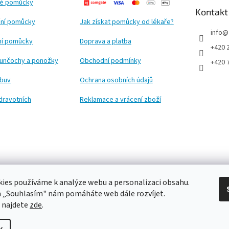
ké pomůcky
Kontakt
ní pomůcky
Jak získat pomůcky od lékaře?
info
@
ční pomůcky
Doprava a platba
+420 
punčochy a ponožky
Obchodní podmínky
+420 
obuv
Ochrana osobních údajů
dravotních
Reklamace a vrácení zboží
ies používáme k analýze webu a personalizaci obsahu.
a „Souhlasím" nám pomáháte web dále rozvíjet.
 najdete
zde
.