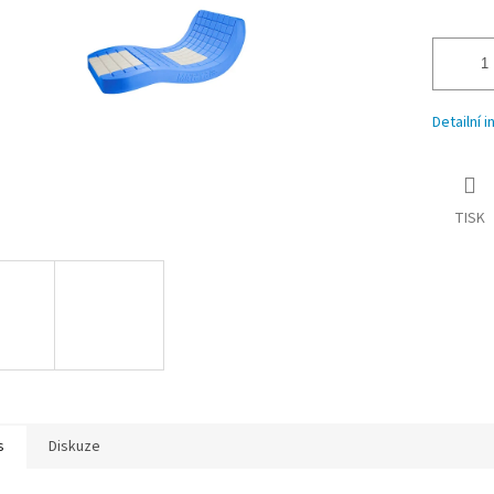
Detailní 
TISK
s
Diskuze