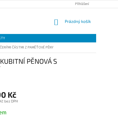
Přihlášení
NÁKUPNÍ
Prázdný košík
KOŠÍK
KTY
KČENÝMI ČÁSTMI Z PAMĚŤOVÉ PĚNY
KUBITNÍ PĚNOVÁ S
Y
90 Kč
 Kč bez DPH
dem