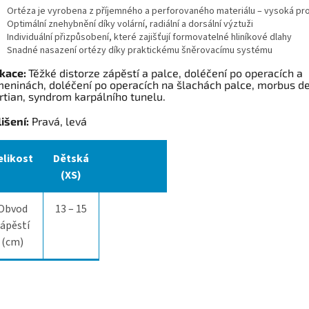
Ortéza je vyrobena z příjemného a perforovaného materiálu – vysoká p
Optimální znehybnění díky volární, radiální a dorsální výztuži
Individuální přizpůsobení, které zajišťují formovatelné hliníkové dlahy
Snadné nasazení ortézy díky praktickému šněrovacímu systému
ikace:
Těžké distorze zápěstí a palce, doléčení po operacích a
meninách, doléčení po operacích na šlachách palce, morbus d
tian, syndrom karpálního tunelu.
išení:
Pravá, levá
elikost
Dětská
(XS)
Obvod
13 – 15
ápěstí
(cm)