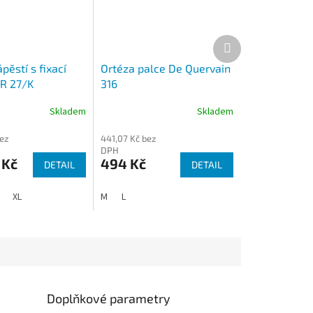
Další
produkt
pěstí s fixací
Ortéza palce De Quervain
OR 27/K
316
Skladem
Skladem
bez
441,07 Kč bez
DPH
 Kč
494 Kč
DETAIL
DETAIL
XL
M
L
Doplňkové parametry