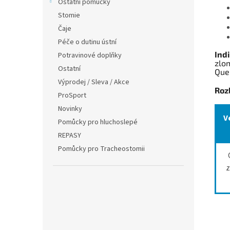
Ostatní pomůcky
Stomie
Čaje
Péče o dutinu ústní
Ind
Potravinové doplňky
zlo
Ostatní
Quer
Výprodej / Sleva / Akce
Rozl
ProSport
Novinky
V
Pomůcky pro hluchoslepé
REPASY
Pomůcky pro Tracheostomii
z