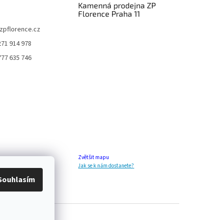
Kamenná prodejna ZP
Florence Praha 11
zpflorence.cz
271 914 978
777 635 746
Zvětšit mapu
Jak se k nám dostanete?
Souhlasím