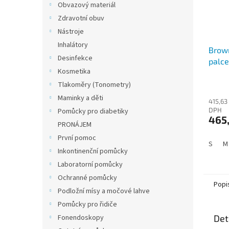
Obvazový materiál
Zdravotní obuv
Nástroje
Inhalátory
Brow
Desinfekce
palce
Kosmetika
Průmě
Tlakoměry (Tonometry)
hodno
Maminky a děti
415,63
produ
DPH
Pomůcky pro diabetiky
je
465
3,7
PRONÁJEM
z
První pomoc
5
S
M
hvězdi
Inkontinenční pomůcky
Laboratorní pomůcky
Ochranné pomůcky
Popi
Podložní mísy a močové lahve
Pomůcky pro řidiče
Det
Fonendoskopy