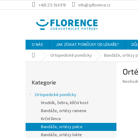
Přejít
+420 271 914 978
info@zpflorence.cz
na
obsah
O NÁS
JAK ZÍSKAT POMŮCKY OD LÉKAŘE?
DŮ
Domů
Ortopedické pomůcky
Bandáže, ortézy p
P
Orté
o
Přeskočit
s
Průměr
Neohod
Kategorie
kategorie
t
hodnoce
r
produkt
Ortopedické pomůcky
a
je
Hrudník, žebra, klíční kost
0,0
n
z
Bandáže, ortézy ramene
n
5
í
Krční límce
hvězdič
p
Bandáže, ortézy palce
a
Bandáže, ortézy lokte