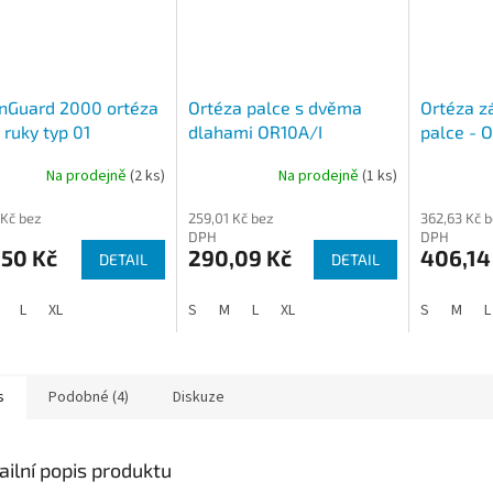
nGuard 2000 ortéza
Ortéza palce s dvěma
Ortéza zá
 ruky typ 01
dlahami OR10A/I
palce - 
Na prodejně
(2 ks)
Na prodejně
(1 ks)
rné
cení
 Kč bez
259,01 Kč bez
362,63 Kč 
ktu
DPH
DPH
,50 Kč
290,09 Kč
406,14
DETAIL
DETAIL
L
XL
S
M
L
XL
S
M
L
ček.
s
Podobné (4)
Diskuze
ailní popis produktu