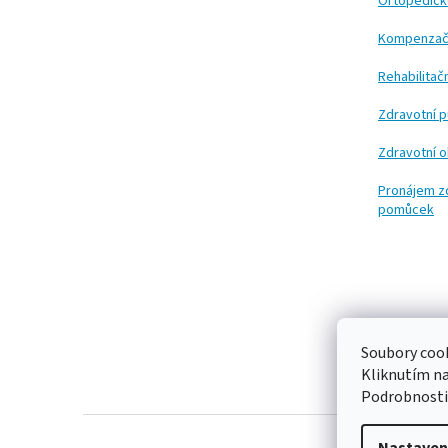
t
Ortopedic
í
Kompenzač
Rehabilita
Zdravotní 
Zdravotní 
Pronájem z
pomůcek
Soubory cook
Kliknutím n
Podrobnosti