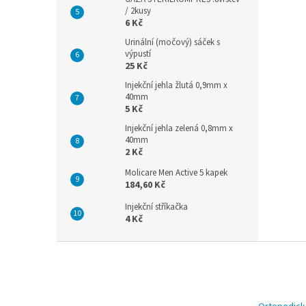
/ 2kusy
6 Kč
Urinální (močový) sáček s
výpustí
25 Kč
Injekční jehla žlutá 0,9mm x
40mm
5 Kč
Injekční jehla zelená 0,8mm x
40mm
2 Kč
Molicare Men Active 5 kapek
184,60 Kč
Injekční stříkačka
4 Kč
Z
á
p
a