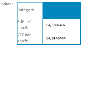
rodyšnost
Bandáže, ortézy
Kategorie
:
palce
SÚKL kód
04/5007497
zboží
:
e
VZP kód
04/0140444
zboží
: