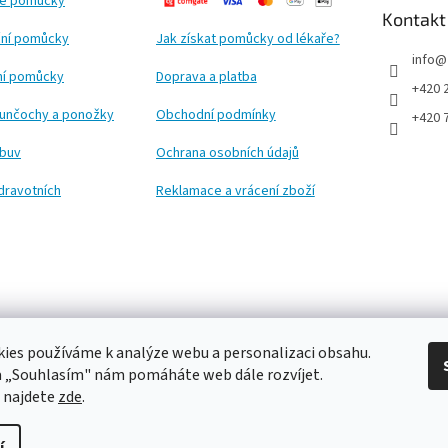
ké pomůcky
Kontakt
ní pomůcky
Jak získat pomůcky od lékaře?
info
@
ční pomůcky
Doprava a platba
+420 
punčochy a ponožky
Obchodní podmínky
+420 
obuv
Ochrana osobních údajů
dravotních
Reklamace a vrácení zboží
ies používáme k analýze webu a personalizaci obsahu.
a „Souhlasím" nám pomáháte web dále rozvíjet.
 najdete
zde
.