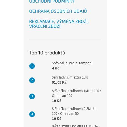
OBCHODNÍ PODMÍNKY
OCHRANA OSOBNÍCH ÚDAJŮ
REKLAMACE, VÝMĚNA ZBOŽÍ,
VRÁCENÍ ZBOŽÍ
Top 10 produktů
Soft-Zellin sterilní tampon
4 Kč
Seni lady slim extra 15ks
91,05 Kč
Stříkačka inzulínová 1ML U-100 /
Omnican 100
10 Kč
Stříkačka inzulínová 0,5ML U-
100 / Omnican 50
10 Kč
GÁZA STERILKOMPRES .8vrstev