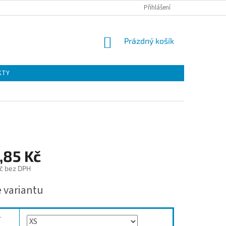
Přihlášení
NÁKUPNÍ
Prázdný košík
KOŠÍK
KTY
,85 Kč
č bez DPH
e variantu
r