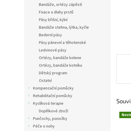
n
Bandáže, ortézy zápěstí
e
Fixace a dlahy prstů
l
Pásy břišní, kýlní
Bandáže stehna, lýtka, kyčle
Bederní pásy
Pásy pánevní a těhotenské
Ledvinové pásy
Ortézy, bandáže kolene
Ortézy, bandáže kotníku
Dětský program
Ostatní
Kompenzační pomůcky
Rehabilitační pomůcky
Souvi
Kyslíková terapie
Doplňkové zboží
Novi
Punčochy, ponožky
Péče o nohy