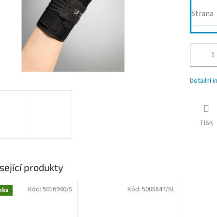
Strana
Detailní 
TISK
sející produkty
Kód:
5016940/S
Kód:
5005847/SL
nka