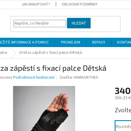
JAK NAKUPOVAT?
OBCHODNÍ PODMÍNKY
HLEDAT
LEŽITÉ INFORMACE A POMOC
PRONÁJEM
REPASY
KONTA
alce
Ortéza zápěstí s fixací palce Dětská
za zápěstí s fixací palce Dětská
né
noceno
Podrobnosti hodnocení
Značka:
HAMAORTHES
ní
340
u
304,33 K
Měrná
Zvolt
cena:
ek.
Rozmě