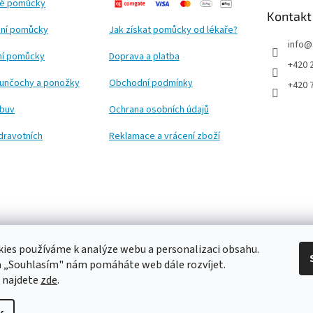
ké pomůcky
Kontakt
ní pomůcky
Jak získat pomůcky od lékaře?
info
@
ční pomůcky
Doprava a platba
+420 
punčochy a ponožky
Obchodní podmínky
+420 
obuv
Ochrana osobních údajů
dravotních
Reklamace a vrácení zboží
ies používáme k analýze webu a personalizaci obsahu.
a „Souhlasím" nám pomáháte web dále rozvíjet.
 najdete
zde
.