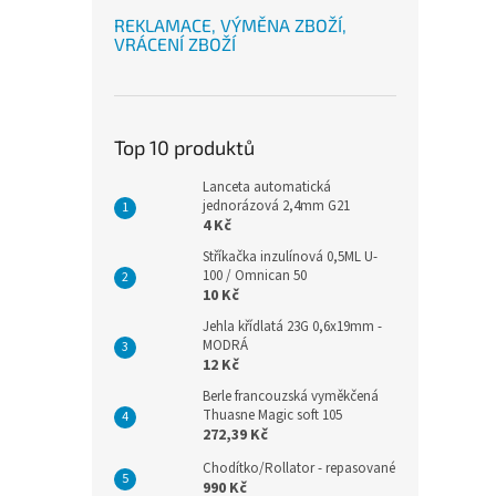
REKLAMACE, VÝMĚNA ZBOŽÍ,
VRÁCENÍ ZBOŽÍ
Top 10 produktů
Lanceta automatická
jednorázová 2,4mm G21
4 Kč
Stříkačka inzulínová 0,5ML U-
100 / Omnican 50
10 Kč
Jehla křídlatá 23G 0,6x19mm -
MODRÁ
12 Kč
Berle francouzská vyměkčená
Thuasne Magic soft 105
272,39 Kč
Chodítko/Rollator - repasované
990 Kč