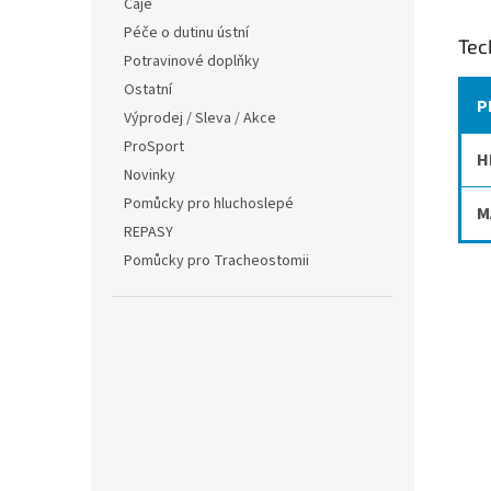
Čaje
Péče o dutinu ústní
Tec
Potravinové doplňky
Ostatní
P
Výprodej / Sleva / Akce
ProSport
H
Novinky
Pomůcky pro hluchoslepé
M
REPASY
Pomůcky pro Tracheostomii