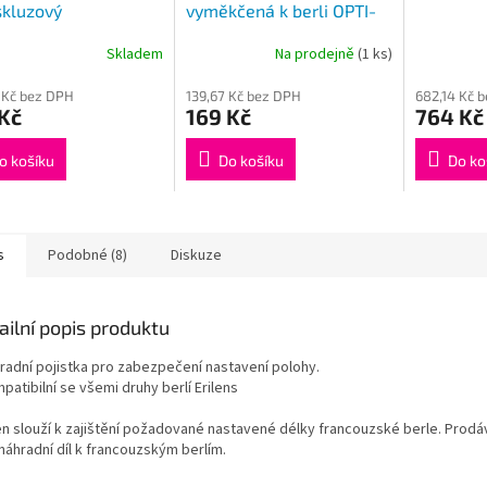
skluzový
vyměkčená k berli OPTI-
COMFORT FDI 1 kus
Skladem
Na prodejně
(1 ks)
rné
cení
 Kč bez DPH
139,67 Kč bez DPH
682,14 Kč 
ktu
Kč
169 Kč
764 Kč
o košíku
Do košíku
Do ko
ček.
s
Podobné (8)
Diskuze
ailní popis produktu
hradní pojistka pro zabezpečení nastavení polohy.
patibilní se všemi druhy berlí Erilens
n slouží k zajištění požadované nastavené délky francouzské berle. Prodá
náhradní díl k francouzským berlím.