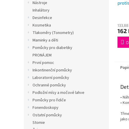
proti
Nástroje
Inhalátory
Průmě
Desinfekce
hodno
Kosmetika
133,88
produ
162 
je
Tlakoměry (Tonometry)
4,5
Maminky a děti
z
D
Pomůcky pro diabetiky
5
hvězdi
PRONÁJEM
První pomoc
Popi
Inkontinenční pomůcky
Laboratorní pomůcky
Ochranné pomůcky
Det
Podložní mísy a močové lahve
• Ná
Pomůcky pro řidiče
• Kom
Fonendoskopy
Třme
Ostatní pomůcky
jako 
Stomie