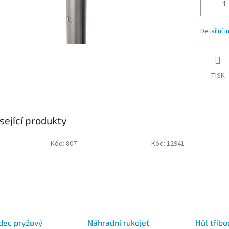
Detailní 
TISK
sející produkty
Kód:
807
Kód:
12941
dec pryžový
Náhradní rukojeť
Hůl tříb