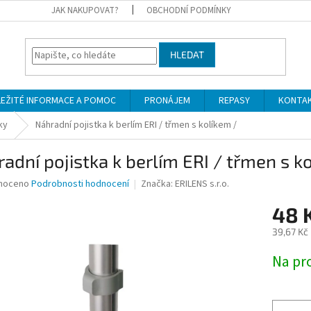
JAK NAKUPOVAT?
OBCHODNÍ PODMÍNKY
HLEDAT
LEŽITÉ INFORMACE A POMOC
PRONÁJEM
REPASY
KONTA
ky
Náhradní pojistka k berlím ERI / třmen s kolíkem /
adní pojistka k berlím ERI / třmen s k
né
noceno
Podrobnosti hodnocení
Značka:
ERILENS s.r.o.
ní
48 
u
39,67 Kč
Měrná
Na pr
cena:
ek.