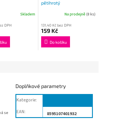
pětihrotý
Skladem
Na prodejně
(8 ks)
bez DPH
131,40 Kč bez DPH
159 Kč
šíku
Do košíku
Doplňkové parametry
Kategorie
:
Berle/Hole/Doplňky
EAN
:
vá se
8595107401932