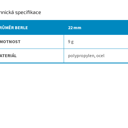
hnická specifikace
RŮMĚR BERLE
22 mm
MOTNOST
9 g
ATERIÁL
polypropylen, ocel