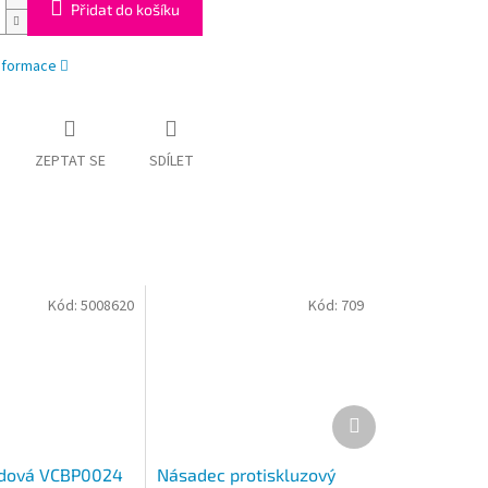
Přidat do košíku
informace
ZEPTAT SE
SDÍLET
Kód:
5008620
Kód:
709
Další
produkt
odová VCBP0024
Násadec protiskluzový