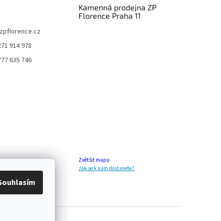
Kamenná prodejna ZP
Florence Praha 11
zpflorence.cz
271 914 978
777 635 746
Zvětšit mapu
Jak se k nám dostanete?
Souhlasím