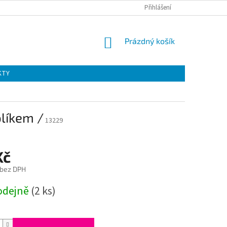
Přihlášení
NÁKUPNÍ
Prázdný košík
KOŠÍK
KTY
olíkem /
13229
Kč
 bez DPH
odejně
(2 ks)