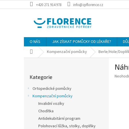
Přejít
+420 271 914 978
info@zpflorence.cz
na
obsah
O NÁS
JAK ZÍSKAT POMŮCKY OD LÉKAŘE?
DŮ
Domů
Kompenzační pomůcky
Berle/Hole/Doplň
P
Náhr
o
Přeskočit
s
Průměr
Neohod
Kategorie
kategorie
t
hodnoce
r
produkt
Ortopedické pomůcky
a
je
Kompenzační pomůcky
0,0
n
z
Invalidní vozíky
n
5
í
Chodítka
hvězdič
p
Antidekubitární program
a
Polohovací lůžka, stolky, doplňky