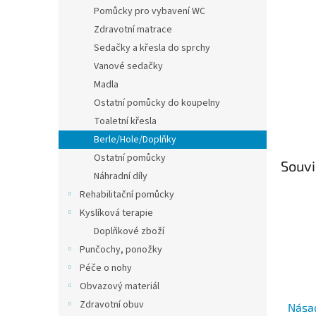
n
Pomůcky pro vybavení WC
e
Zdravotní matrace
l
Sedačky a křesla do sprchy
Vanové sedačky
Madla
Ostatní pomůcky do koupelny
Toaletní křesla
Berle/Hole/Doplňky
Ostatní pomůcky
Souvi
Náhradní díly
Rehabilitační pomůcky
Kyslíková terapie
Doplňkové zboží
Punčochy, ponožky
Péče o nohy
Obvazový materiál
Zdravotní obuv
Nása