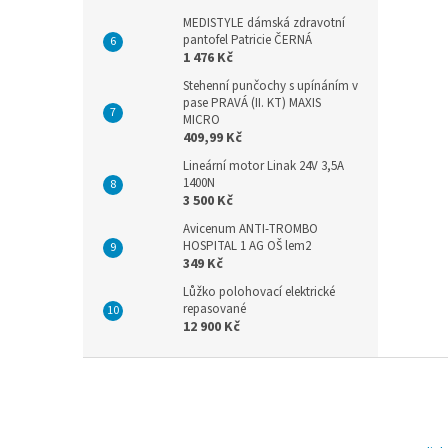
MEDISTYLE dámská zdravotní
pantofel Patricie ČERNÁ
1 476 Kč
Stehenní punčochy s upínáním v
pase PRAVÁ (II. KT) MAXIS
MICRO
409,99 Kč
Lineární motor Linak 24V 3,5A
1400N
3 500 Kč
Avicenum ANTI-TROMBO
HOSPITAL 1 AG OŠ lem2
349 Kč
Lůžko polohovací elektrické
repasované
12 900 Kč
Z
á
p
a