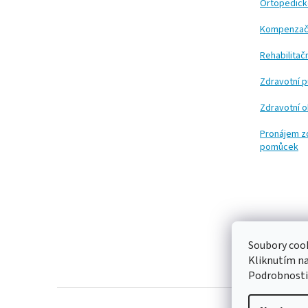
t
Ortopedic
í
Kompenzač
Rehabilita
Zdravotní 
Zdravotní 
Pronájem z
pomůcek
Soubory cook
Kliknutím n
Podrobnosti