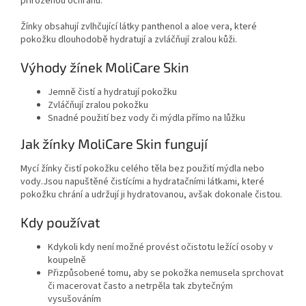
přirozenou ochranu.
Žínky obsahují zvlhčující látky panthenol a aloe vera, které
pokožku dlouhodobě hydratují a zvláčňují zralou kůži.
Výhody žínek MoliCare Skin
Jemně čistí a hydratují pokožku
Zvláčňují zralou pokožku
Snadné použití bez vody či mýdla přímo na lůžku
Jak žínky MoliCare Skin fungují
Mycí žínky čistí pokožku celého těla bez použití mýdla nebo
vody.Jsou napuštěné čistícími a hydratačními látkami, které
pokožku chrání a udržují ji hydratovanou, avšak dokonale čistou.
Kdy používat
Kdykoli kdy není možné provést očistotu ležící osoby v
koupelně
Přizpůsobené tomu, aby se pokožka nemusela sprchovat
či macerovat často a netrpěla tak zbytečným
vysušováním