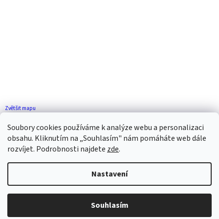
Zvětšit mapu
Jak se k nám dostanete?
Soubory cookies používáme k analýze webu a personalizaci
obsahu. Kliknutím na „Souhlasím" nám pomáháte web dále
rozvíjet. Podrobnosti najdete
zde
.
Nastavení
Vytvořil Shoptet
Souhlasím
Copyright 2026
ZP FLORENCE
. Všechna práva vyhrazena.