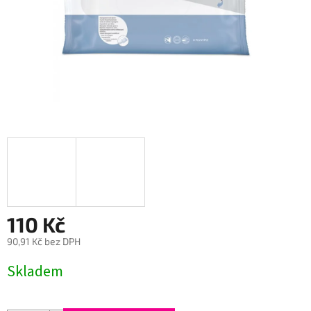
110 Kč
90,91 Kč bez DPH
Měrná
Skladem
cena: