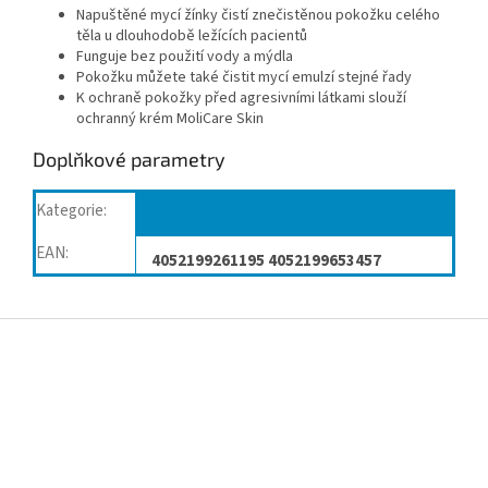
Napuštěné mycí žínky čistí znečistěnou pokožku celého
těla u dlouhodobě ležících pacientů
Funguje bez použití vody a mýdla
Pokožku můžete také čistit mycí emulzí stejné řady
K ochraně pokožky před agresivními látkami slouží
ochranný krém MoliCare Skin
Doplňkové parametry
Kategorie
:
Kosmetika Menalind
EAN
:
4052199261195 4052199653457
Z
á
p
a
t
í