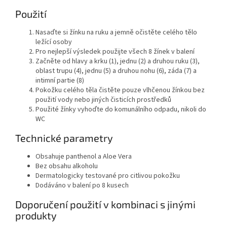
Použití
Nasaďte si žínku na ruku a jemně očistěte celého tělo
ležící osoby
Pro nejlepší výsledek použijte všech 8 žínek v balení
Začněte od hlavy a krku (1), jednu (2) a druhou ruku (3),
oblast trupu (4), jednu (5) a druhou nohu (6), záda (7) a
intimní partie (8)
Pokožku celého těla čistěte pouze vlhčenou žínkou bez
použití vody nebo jiných čisticích prostředků
Použité žínky vyhoďte do komunálního odpadu, nikoli do
WC
Technické parametry
Obsahuje panthenol a Aloe Vera
Bez obsahu alkoholu
Dermatologicky testované pro citlivou pokožku
Dodáváno v balení po 8 kusech
Doporučení použití v kombinaci s jinými
produkty