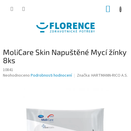
Přejít
NÁKUP
na
obsah
KOŠÍK
MoliCare Skin Napuštěné Mycí žínky
8ks
10841
Průměrné
Neohodnoceno
Podrobnosti hodnocení
Značka:
HARTMANN-RICO A.S.
hodnocení
produktu
je
0,0
z
5
hvězdiček.