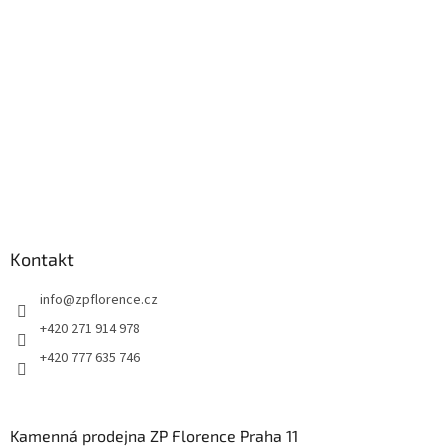
t
í
Kontakt
info
@
zpflorence.cz
+420 271 914 978
+420 777 635 746
Kamenná prodejna ZP Florence Praha 11