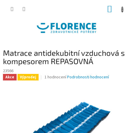
Přejít
NÁKUP
na
obsah
KOŠÍK
Matrace antidekubitní vzduchová s
kompesorem REPASOVNÁ
23566
Průměrné
1 hodnocení
Podrobnosti hodnocení
Akce
Výprodej
hodnocení
produktu
je
5,0
z
5
hvězdiček.