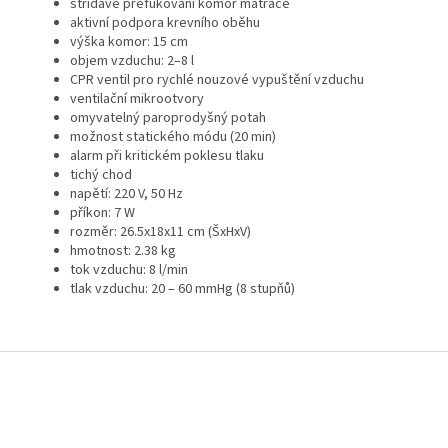
střídavé přefukování komor matrace
aktivní podpora krevního oběhu
výška komor: 15 cm
objem vzduchu: 2–8 l
CPR ventil pro rychlé nouzové vypuštění vzduchu
ventilační mikrootvory
omyvatelný paroprodyšný potah
možnost statického módu (20 min)
alarm při kritickém poklesu tlaku
tichý chod
napětí: 220 V, 50 Hz
příkon: 7 W
rozměr: 26.5x18x11 cm (ŠxHxV)
hmotnost: 2.38 kg
tok vzduchu: 8 l/min
tlak vzduchu: 20 – 60 mmHg (8 stupňů)
Z
á
p
a