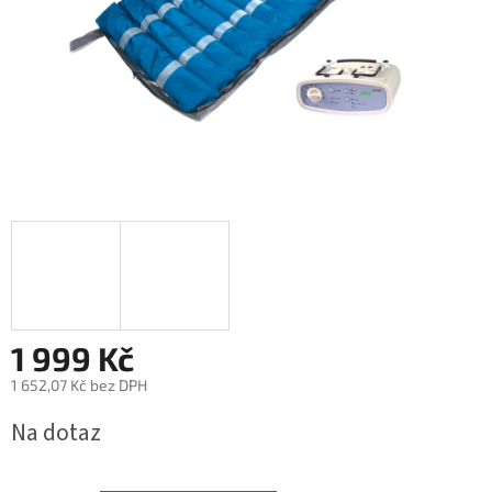
1 999 Kč
1 652,07 Kč bez DPH
Měrná
Na dotaz
cena: