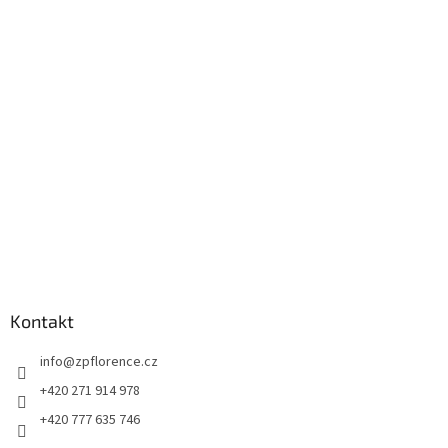
p
a
t
í
Kontakt
info
@
zpflorence.cz
+420 271 914 978
+420 777 635 746