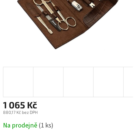
1 065 Kč
880,17 Kč bez DPH
Měrná
Na prodejně
(1 ks)
cena: