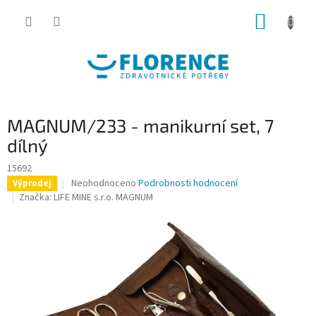
Přejít
NÁKUP
na
obsah
KOŠÍK
MAGNUM/233 - manikurní set, 7
dílný
15692
Průměrné
Neohodnoceno
Podrobnosti hodnocení
Výprodej
hodnocení
Značka:
LIFE MINE s.r.o. MAGNUM
produktu
je
0,0
z
5
hvězdiček.