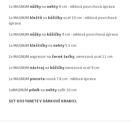
1x MAGNUM
nůžky
na
nehty
9 cm - niklová povrchová úprava
1x MAGNUM
kleště
na
kůžičky
ocel 10 cm - niklová povrchová
úprava
1x MAGNUM
nůžky
na
kůžičky
9 cm - niklová povrchová úprava
1x MAGNUM
kleštičky
na
nehty
5.5 cm
1x MAGNUM expresor na
černé tečky
, nerezová ocel 11 cm
1x MAGNUM
nástroj
na
kůžičky
nerezová ocel 9 cm
1x MAGNUM
pinzeta
rovná 7.8 cm - niklová úprava
1xMAGNUM
pilník
na
nehty
safír 10 cm
SET DOSTANETE V DÁRKOVÉ KRABICI.
Z
á