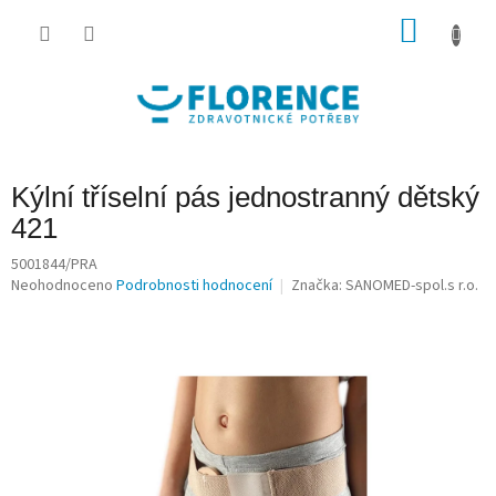
Přejít
na
NÁKU
obsah
KOŠÍK
Kýlní tříselní pás jednostranný dětský
421
5001844/PRA
Průměrné
Neohodnoceno
Podrobnosti hodnocení
Značka:
SANOMED-spol.s r.o.
hodnocení
produktu
je
0,0
z
5
hvězdiček.