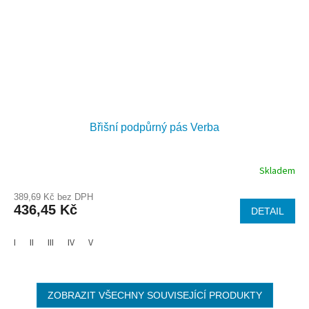
Břišní podpůrný pás Verba
Skladem
389,69 Kč bez DPH
436,45 Kč
DETAIL
I
II
III
IV
V
ZOBRAZIT VŠECHNY SOUVISEJÍCÍ PRODUKTY