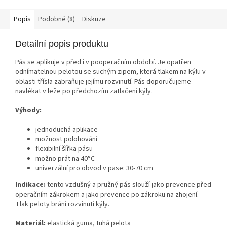
Popis
Podobné (8)
Diskuze
Detailní popis produktu
Pás se aplikuje v před i v pooperačním období. Je opatřen
odnímatelnou pelotou se suchým zipem, která tlakem na kýlu v
oblasti třísla zabraňuje jejímu rozvinutí. Pás doporučujeme
navlékat v leže po předchozím zatlačení kýly.
Výhody:
jednoduchá aplikace
možnost polohování
flexibilní šířka pásu
možno prát na 40°C
univerzální pro obvod v pase: 30-70 cm
Indikace:
tento vzdušný a pružný pás slouží jako prevence před
operačním zákrokem a jako prevence po zákroku na zhojení.
Tlak peloty brání rozvinutí kýly.
Materiál:
elastická guma, tuhá pelota