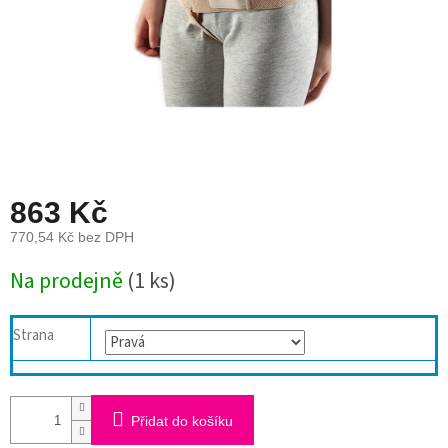
863 Kč
770,54 Kč bez DPH
Měrná
Na prodejně
(1 ks)
cena:
Strana
Přidat do košíku