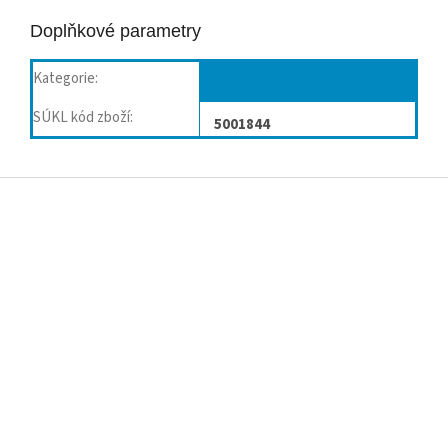
Doplňkové parametry
Kategorie
:
Pásy břišní, kýlní
SÚKL kód zboží
:
5001844
Z
á
p
a
t
í