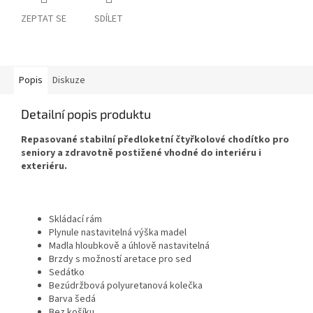
ZEPTAT SE
SDÍLET
Popis
Diskuze
Detailní popis produktu
Repasované stabilní předloketní čtyřkolové chodítko pro
seniory a zdravotně postižené vhodné do interiéru i
exteriéru.
Skládací rám
Plynule nastavitelná výška madel
Madla hloubkově a úhlově nastavitelná
Brzdy s možností aretace pro sed
Sedátko
Bezúdržbová polyuretanová kolečka
Barva šedá
Bez košíku