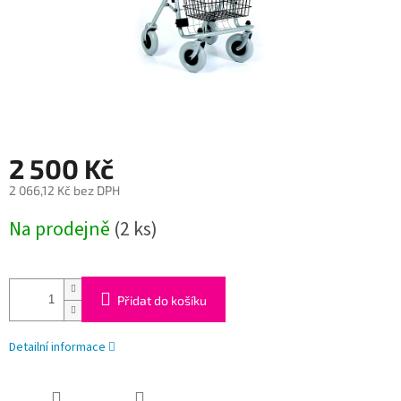
2 500 Kč
2 066,12 Kč bez DPH
Měrná
Na prodejně
(2 ks)
cena:
Přidat do košíku
Detailní informace