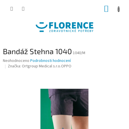
Přejít
NÁKUP
na
obsah
KOŠÍK
Bandáž Stehna 1040
1040/M
Průměrné
Neohodnoceno
Podrobnosti hodnocení
hodnocení
Značka:
Ortgroup Medical s.r.o.OPPO
produktu
je
0,0
z
5
hvězdiček.