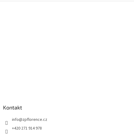
Z
á
p
a
t
í
Kontakt
info
@
zpflorence.cz
+420 271 914 978