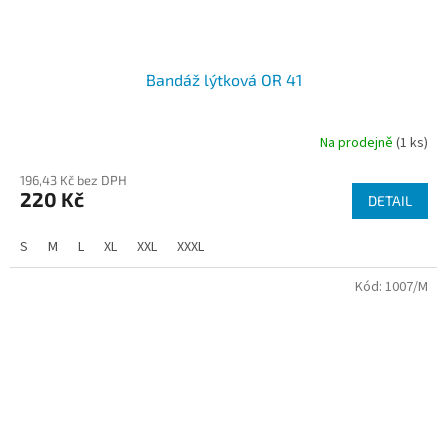
Bandáž lýtková OR 41
Na prodejně
(1 ks)
Průměrné
hodnocení
196,43 Kč bez DPH
produktu
220 Kč
je
DETAIL
4,5
z
S
M
L
XL
XXL
XXXL
5
hvězdiček.
Kód:
1007/M