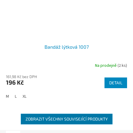
Bandáž lýtková 1007
Na prodejně
(2 ks)
161,98 Kč bez DPH
196 Kč
DETAIL
M
L
XL
ZOBRAZIT VŠECHNY SOUVISEJÍCÍ PRODUKTY