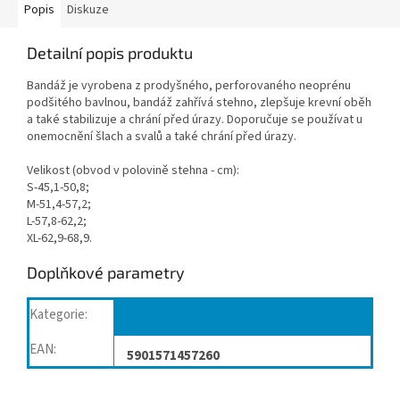
Popis
Diskuze
Detailní popis produktu
Bandáž je vyrobena z prodyšného, perforovaného neoprénu
podšitého bavlnou, bandáž zahřívá stehno, zlepšuje krevní oběh
a také stabilizuje a chrání před úrazy. Doporučuje se používat u
onemocnění šlach a svalů a také chrání před úrazy.
Velikost (obvod v polovině stehna - cm):
S-45,1-50,8;
M-51,4-57,2;
L-57,8-62,2;
XL-62,9-68,9.
Doplňkové parametry
Kategorie
:
Bandáže stehna, lýtka, kyčle
EAN
:
5901571457260