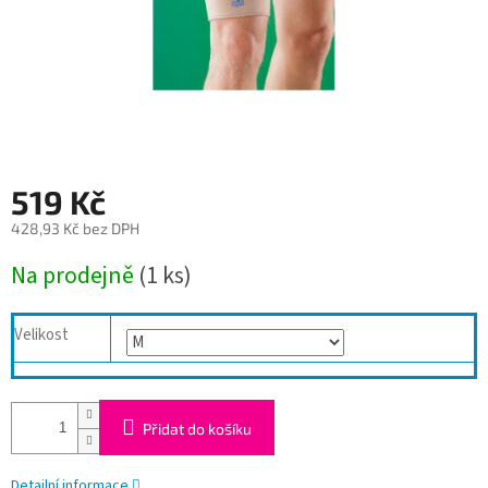
519 Kč
428,93 Kč bez DPH
Měrná
Na prodejně
(1 ks)
cena:
Velikost
Přidat do košíku
Detailní informace