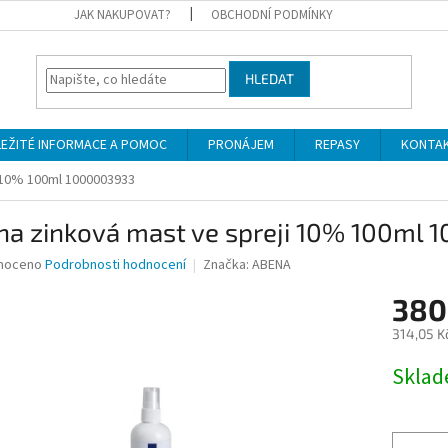
JAK NAKUPOVAT?
OBCHODNÍ PODMÍNKY
HLEDAT
LEŽITÉ INFORMACE A POMOC
PRONÁJEM
REPASY
KONTA
 10% 100ml 1000003933
na zinková mast ve spreji 10% 100ml
né
noceno
Podrobnosti hodnocení
Značka:
ABENA
ní
380
u
314,05 K
Měrná
Skla
cena:
ek.