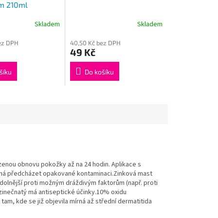
m 210ml
Skladem
Skladem
Průměrné
hodnocení
ez DPH
40,50 Kč bez DPH
produktu
49 Kč
je
4,5
z
šíku
Do košíku
5
hvězdiček.
zenou obnovu pokožky až na 24 hodin. Aplikace s
áhá předcházet opakované kontaminaci.Zinková mast
dolnější proti možným dráždivým faktorům (např. proti
zinečnatý má antiseptické účinky.10% oxidu
m, kde se již objevila mírná až střední dermatitida