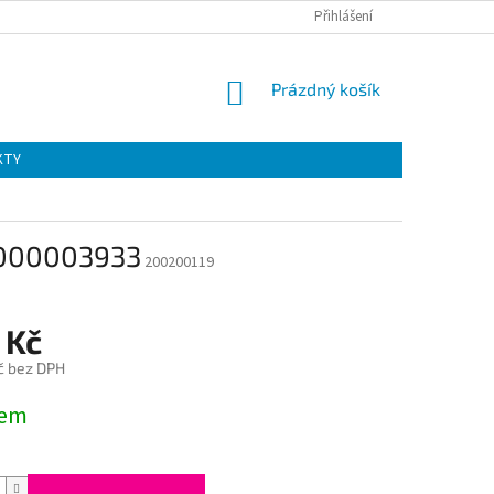
Přihlášení
NÁKUPNÍ
Prázdný košík
KOŠÍK
KTY
 1000003933
200200119
 Kč
č bez DPH
dem