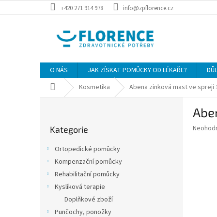
Přejít
+420 271 914 978
info@zpflorence.cz
na
obsah
O NÁS
JAK ZÍSKAT POMŮCKY OD LÉKAŘE?
DŮ
Domů
Kosmetika
Abena zinková mast ve spreji
P
Abe
o
Přeskočit
s
Průměr
Neohod
Kategorie
kategorie
t
hodnoce
r
produkt
Ortopedické pomůcky
a
je
Kompenzační pomůcky
0,0
n
z
Rehabilitační pomůcky
n
5
í
Kyslíková terapie
hvězdič
p
Doplňkové zboží
a
Punčochy, ponožky