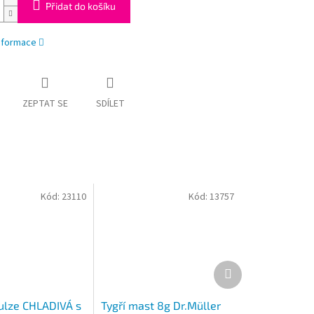
Přidat do košíku
informace
ZEPTAT SE
SDÍLET
Kód:
23110
Kód:
13757
Další
produkt
lze CHLADIVÁ s
Tygří mast 8g Dr.Müller