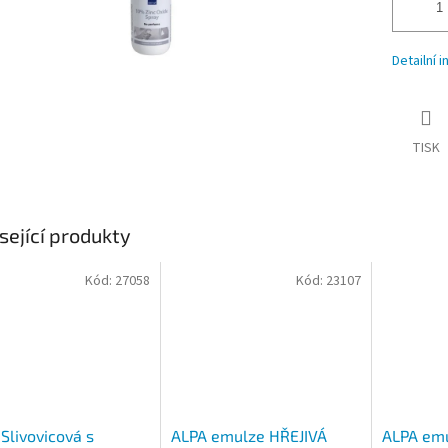
Detailní 
TISK
sející produkty
Kód:
27058
Kód:
23107
Slivovicová s
ALPA emulze HŘEJIVÁ
ALPA emu