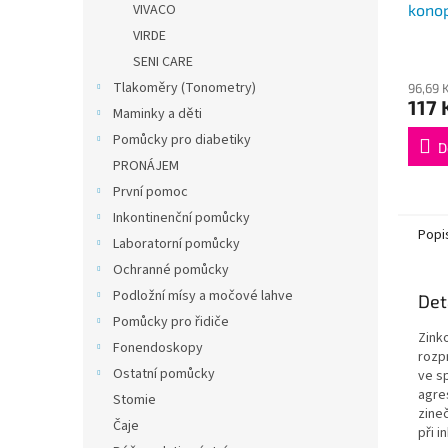
kono
VIVACO
ml H
VIRDE
SENI CARE
Tlakoměry (Tonometry)
96,69 
117 
Maminky a děti
Pomůcky pro diabetiky
D
PRONÁJEM
První pomoc
Inkontinenční pomůcky
Popi
Laboratorní pomůcky
Ochranné pomůcky
Podložní mísy a močové lahve
Det
Pomůcky pro řidiče
Zink
Fonendoskopy
rozp
Ostatní pomůcky
ve s
agre
Stomie
zine
Čaje
při i