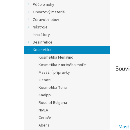
n
Péče o nohy
e
Obvazový materiál
l
Zdravotní obuv
Nástroje
Inhalátory
Desinfekce
Kosmetika
Kosmetika Menalind
Kosmetika z mrtvého moře
Souvi
Masážní přípravky
Ostatní
Kosmetika Tena
Kneipp
Rose of Bulgaria
NIVEA
CeraVe
Abena
Mast 