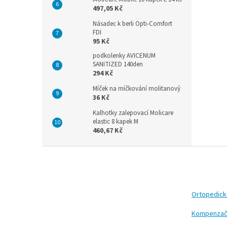
497,05 Kč
Násadec k berli Opti-Comfort
FDI
95 Kč
podkolenky AVICENUM
SANITIZED 140den
294 Kč
Míček na míčkování molitanový
36 Kč
Kalhotky zalepovací Molicare
elastic 8 kapek M
460,67 Kč
Z
á
p
a
t
Ortopedic
í
Kompenzač