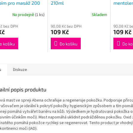
pím pro masáž 200
210ml
mentole
erbavera
Na prodejně
(1 ks)
Skladem
Kč bez DPH
90,08 Kč bez DPH
90,08 Kč b
Kč
109 Kč
109 Kč
o košíku
Do košíku
Do ko
s
Diskuze
ailní popis produktu
ová mast ve spreji Abena ochraňuje a regeneruje pokožku. Podporuje přiro
rašovačem je ideální k pokrytí pokožky hygienickým způsobem a tím pom
preji pomáhá vytvářet bariéru na kůži. Výsledkem je hydratovaná pokožka o
sivním účinkům moči). Mast napomáhá uklidnit podrážděnou pokožku. Oxid 
čnatého pomáhá pokožce rychleji se regenerovat. Tento product je vhodný ta
nkontinenci moči (IAD).