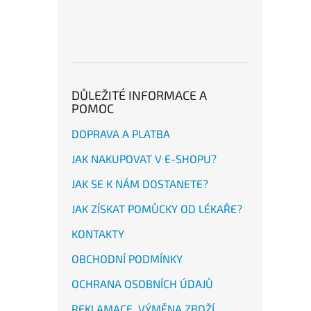
DŮLEŽITÉ INFORMACE A
POMOC
DOPRAVA A PLATBA
JAK NAKUPOVAT V E-SHOPU?
JAK SE K NÁM DOSTANETE?
JAK ZÍSKAT POMŮCKY OD LÉKAŘE?
KONTAKTY
OBCHODNÍ PODMÍNKY
OCHRANA OSOBNÍCH ÚDAJŮ
REKLAMACE, VÝMĚNA ZBOŽÍ,